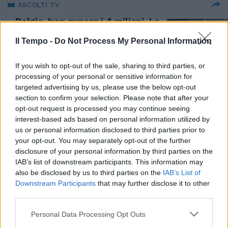
ASCOLTI TV
Belgio-Iran supera i 4 milioni. La
Ruota della Fortuna continua a
girare per Gerry Scotti
Il Tempo -
Do Not Process My Personal Information
22/06/2026
If you wish to opt-out of the sale, sharing to third parties, or
processing of your personal or sensitive information for
ASCOLTI TV
targeted advertising by us, please use the below opt-out
section to confirm your selection. Please note that after your
Rai1 vola con Germania-Costa
opt-out request is processed you may continue seeing
d'Avorio. Bene La Promessa,
interest-based ads based on personal information utilized by
Gerry Scotti e Monica Setta
us or personal information disclosed to third parties prior to
21/06/2026
your opt-out. You may separately opt-out of the further
disclosure of your personal information by third parties on the
IAB’s list of downstream participants. This information may
ASCOLTI TV
also be disclosed by us to third parties on the
IAB’s List of
Messico-Sudafrica conquista la
Downstream Participants
that may further disclose it to other
prima serata. Bene Quarto
third parties.
Grado con Pierina e Garlasco
Personal Data Processing Opt Outs
12/06/2026