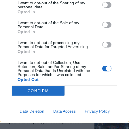
I want to opt-out of the Sharing of my
personal data.
ASCOLTI TV
Opted In
Canale5 svetta con Forbidden
I want to opt-out of the Sale of my
Fruit. Ore 14 Sera leader
Personal Data.
dell'approfondimento
Opted In
29/05/2026
I want to opt-out of processing my
Personal Data for Targeted Advertising.
Opted In
ASCOLTI TV
I want to opt-out of Collection, Use,
Alberto Angela con Ulisse vince
Retention, Sale, and/or Sharing of my
la serata. Male I Cesaroni,
Personal Data that Is Unrelated with the
Purposes for which it was collected.
Quarta Repubblica vola
Opted Out
19/05/2026
CONFIRM
ASCOLTI TV
Inter-Como domina la serata e
Data Deletion
Data Access
Privacy Policy
batte Montalbano. Belve sul
podio dei programmi più visti