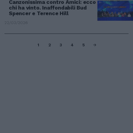
Canzonissima contro Amici: ecco
chi ha vinto. Inaffondabili Bud
Spencer e Terence Hill
22/03/2026
1
2
3
4
5