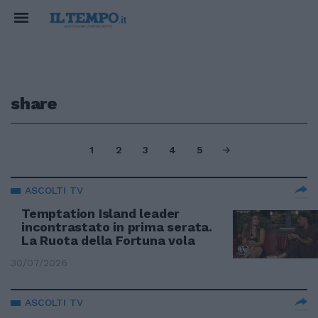
share
1
2
3
4
5
ASCOLTI TV
Temptation Island leader
incontrastato in prima serata.
La Ruota della Fortuna vola
30/07/2026
ASCOLTI TV