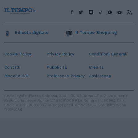
Edicola digitale
Il Tempo Shopping
Cookie Policy
Privacy Policy
Condizioni Generali
Contatti
Pubblicità
Credits
Modello 231
Preferenze Privacy
Assistenza
Sede legale: Piazza Colonna, 366 - 00187 Roma CF e P. Iva e Iscriz.
Registro Imprese Roma: 13486391009 REA Roma n° 1450962 Cap.
Sociale € 25.000,00 i.v. © Copyright IlTempo. Srl - ISSN (sito web):
1721-4084
TORNA SU