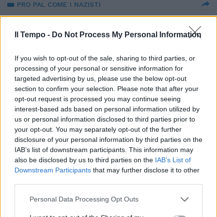
PRO PAL COME I NAZISTI
Orrore online. Arriva la
schedatura del "turismo
Il Tempo -
Do Not Process My Personal Information
sionista"
18/07/2026
If you wish to opt-out of the sale, sharing to third parties, or
processing of your personal or sensitive information for
targeted advertising by us, please use the below opt-out
DIPLOMAZIA
section to confirm your selection. Please note that after your
Libano, l'esercito si schiera al
opt-out request is processed you may continue seeing
sud. Salta la visita di Netanyahu
interest-based ads based on personal information utilized by
a Washington
us or personal information disclosed to third parties prior to
your opt-out. You may separately opt-out of the further
17/07/2026
disclosure of your personal information by third parties on the
IAB’s list of downstream participants. This information may
L'AIA
also be disclosed by us to third parties on the
IAB’s List of
Downstream Participants
that may further disclose it to other
Usa, Rubio contro la Cpi:
third parties.
"Minaccia esistenziale". Bufera
sul procuratore Khan: "Sospeso"
Personal Data Processing Opt Outs
14/07/2026