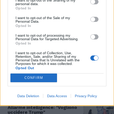
I want to opt-out of the Sharing of my
personal data.
Opted In
TERRORISTI
Gaza, anche l'Onu denuncia:
I want to opt-out of the Sale of my
Personal Data.
“Hamas dirotta gli aiuti
Opted In
umanitari”. Triste risveglio pro-
pal
I want to opt-out of processing my
Personal Data for Targeted Advertising.
13/07/2026
Opted In
I want to opt-out of Collection, Use,
SFIDANTI
Retention, Sale, and/or Sharing of my
Personal Data that Is Unrelated with the
Elezioni parlamentari in vista in
Purposes for which it was collected.
Israele. Ecco tutti i rivali di
Opted Out
Netanyahu
CONFIRM
12/07/2026
RETROSCENA
Data Deletion
Data Access
Privacy Policy
Iran, memorandum al collasso.
Allarme intelligence: "Vogliono
uccidere Trump"