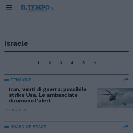
israele
1
2
3
4
5
TENSIONE
Iran, venti di guerra: possibile
strike Usa. Le ambasciate
diramano l'alert
01/08/2026
BOARD OF PEACE