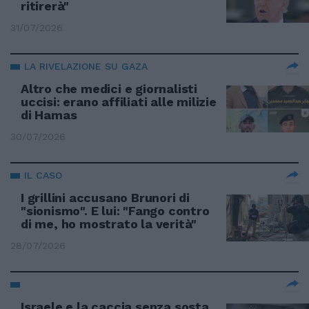
ritirerà"
31/07/2026
LA RIVELAZIONE SU GAZA
Altro che medici e giornalisti
uccisi: erano affiliati alle milizie
di Hamas
30/07/2026
IL CASO
I grillini accusano Brunori di
"sionismo". E lui: "Fango contro
di me, ho mostrato la verità"
28/07/2026
Israele e la caccia senza sosta