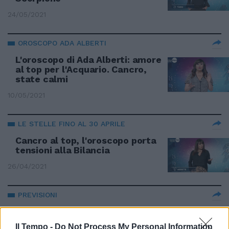
24/05/2021
OROSCOPO ADA ALBERTI
L'oroscopo di Ada Alberti: amore
al top per l'Acquario. Cancro,
state calmi
10/05/2021
LE STELLE FINO AL 30 APRILE
Cancro al top, l'oroscopo porta
tensioni alla Bilancia
26/04/2021
PREVISIONI
L'oroscopo di Ada Alberti: ariete
e gemelli superstar, povera
Il Tempo -
Do Not Process My Personal Information