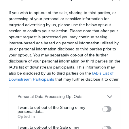
vergine
12/04/2021
If you wish to opt-out of the sale, sharing to third parties, or
processing of your personal or sensitive information for
targeted advertising by us, please use the below opt-out
OROSCOPO
section to confirm your selection. Please note that after your
Ariete fortunato, soldi in arrivo
opt-out request is processed you may continue seeing
per l'Acquario
interest-based ads based on personal information utilized by
us or personal information disclosed to third parties prior to
05/04/2021
your opt-out. You may separately opt-out of the further
disclosure of your personal information by third parties on the
CHE DICONO LE STELLE
IAB’s list of downstream participants. This information may
also be disclosed by us to third parties on the
IAB’s List of
Settimana d'oro per Gemelli,
Downstream Participants
that may further disclose it to other
Leone e Ariete. Ecco l'oroscopo
third parties.
di Ada Alberti
29/03/2021
Personal Data Processing Opt Outs
I want to opt-out of the Sharing of my
personal data.
OROSCOPO
Opted In
Gemelli e cancro su, settimana
nera per troppi segni! Eccoli
I want to opt-out of the Sale of my