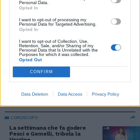
Personal Data.
22/03/2021
Opted In
I want to opt-out of processing my
Personal Data for Targeted Advertising.
OROSCOPO
Opted In
Pesci al top, amore in arrivo per
Cancro e Scorpione
I want to opt-out of Collection, Use,
Retention, Sale, and/or Sharing of my
Personal Data that Is Unrelated with the
15/03/2021
Purposes for which it was collected.
Opted Out
SEGNO PER SEGNO
CONFIRM
Il trionfo di Capricorno e
Acquario. Vergine ancora ko:
l'oroscopo settimanale
Data Deletion
Data Access
Privacy Policy
08/03/2021
L'OROSCOPO
La settimana che fa godere
Pesci e Gemelli, tribola la
Vergine