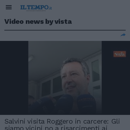
Video news by vista
Salvini visita Roggero in carcere: Gli
siamo vicini no a risarcimenti ai