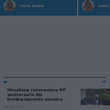
Carlo Antini
Carlo 
Hiroshima commemora 81°
anniversario dal
bombardamento atomico
06/08/2026