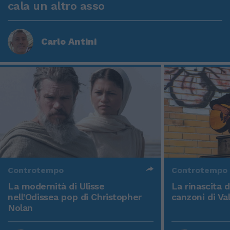
cala un altro asso
Carlo Antini
Controtempo
Controtempo
La modernità di Ulisse
La rinascita 
nell'Odissea pop di Christopher
canzoni di Va
Nolan