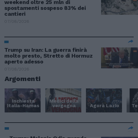
weekend oltre 25 mln di
spostamenti sospeso 83% dei
cantieri
07/08/2026
Trump su Iran: La guerra finirà
molto presto, Stretto di Hormuz
aperto adesso
07/08/2026
Argomenti
Inchiesta
Medici della
Italia-Hamas
vergogna
Agorà Lazio
Te