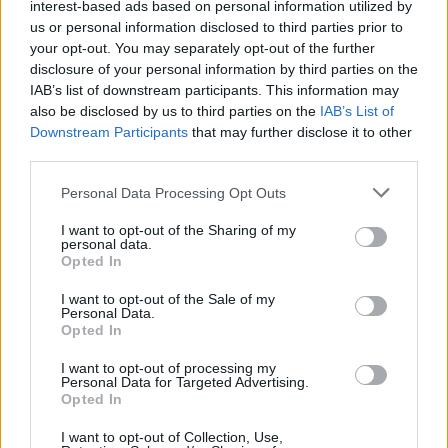
interest-based ads based on personal information utilized by
Rapina choc, anziana trascinata per
Scritta della 
us or personal information disclosed to third parties prior to
metri con la moto: due fermi
contro Nordio
your opt-out. You may separately opt-out of the further
una R4” | GU
disclosure of your personal information by third parties on the
IAB’s list of downstream participants. This information may
also be disclosed by us to third parties on the
IAB’s List of
Downstream Participants
that may further disclose it to other
third parties.
Quella volta di Francesco
Personal Data Processing Opt Outs
Guccini alla Camera per l'evento
'Sono Morto che ero bambino'
I want to opt-out of the Sharing of my
personal data.
06/08/2026
Opted In
I want to opt-out of the Sale of my
Personal Data.
Opted In
Legge elettorale, Craxi (FI):
Centrodestra troverà accordo,
I want to opt-out of processing my
in FI una minoranza di franchi
Personal Data for Targeted Advertising.
tiratori
Opted In
06/08/2026
I want to opt-out of Collection, Use,