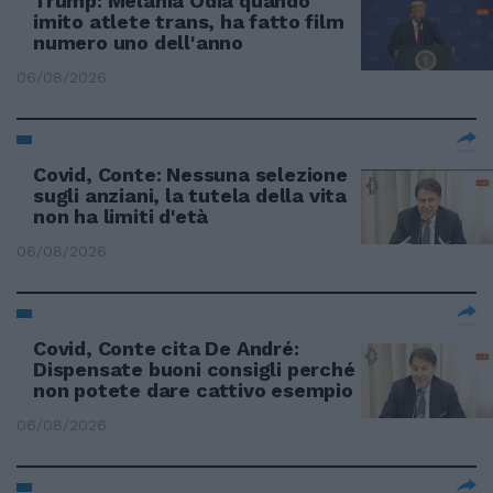
Trump: Melania Odia quando
imito atlete trans, ha fatto film
numero uno dell'anno
06/08/2026
Covid, Conte: Nessuna selezione
sugli anziani, la tutela della vita
non ha limiti d'età
06/08/2026
Covid, Conte cita De André:
Dispensate buoni consigli perché
non potete dare cattivo esempio
06/08/2026