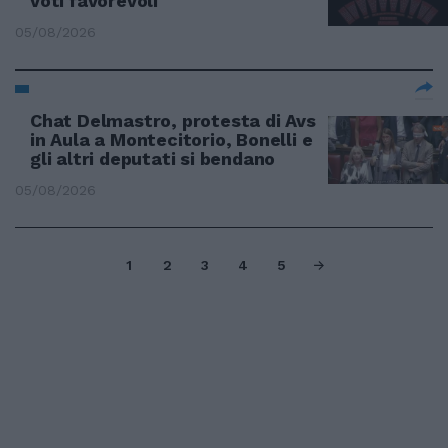
voti favorevoli
05/08/2026
Chat Delmastro, protesta di Avs
in Aula a Montecitorio, Bonelli e
gli altri deputati si bendano
05/08/2026
1
2
3
4
5