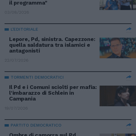
il programma"
03/08/2026
L'EDITORIALE
Lepore, Pd, sinistra. Capezzone:
quella saldatura tra islamici e
antagonisti
22/07/2026
TORMENTI DEMOCRATICI
Il Pd e i Comuni sciolti per mafia:
l'imbarazzo di Schlein in
Campania
19/07/2026
PARTITO DEMOCRATICO
Ombre di camorra sul Pd