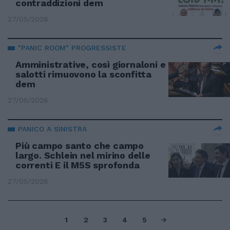
contraddizioni dem
27/05/2026
"PANIC ROOM" PROGRESSISTE
Amministrative, così giornaloni e
salotti rimuovono la sconfitta
dem
27/05/2026
PANICO A SINISTRA
Più campo santo che campo
largo. Schlein nel mirino delle
correnti E il M5S sprofonda
27/05/2026
1
2
3
4
5