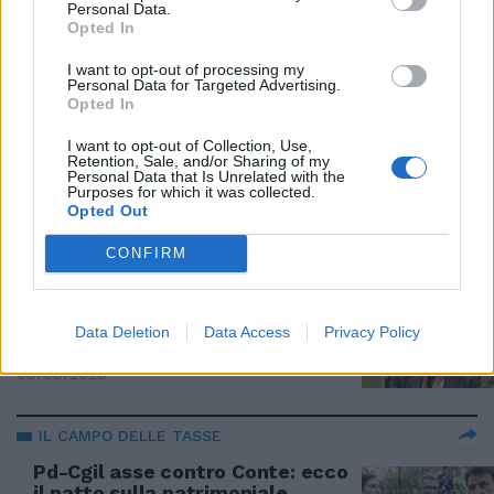
Personal Data.
Schlein incontra Prodi e Sala per
Opted In
arginare il fuggi fuggi dal Pd
16/06/2026
I want to opt-out of processing my
Personal Data for Targeted Advertising.
Opted In
FUGA DAL PD
I want to opt-out of Collection, Use,
Retention, Sale, and/or Sharing of my
I dolori e le mosse di Casini
Personal Data that Is Unrelated with the
guidano la «rivolta» del centro
Purposes for which it was collected.
Opted Out
09/06/2026
CONFIRM
DEM IN FUGA
Non solo Picierno, anche Gori
Data Deletion
Data Access
Privacy Policy
verso l'addio dal Pd
08/06/2026
IL CAMPO DELLE TASSE
Pd-Cgil asse contro Conte: ecco
il patto sulla patrimoniale