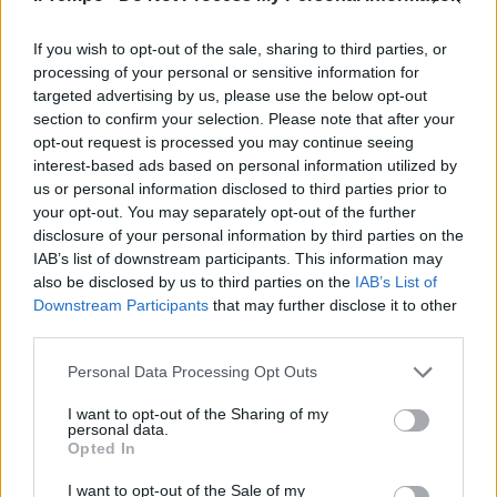
e il Pd tace: nel campo largo è
mors tua vita mea
If you wish to opt-out of the sale, sharing to third parties, or
29/06/2026
processing of your personal or sensitive information for
targeted advertising by us, please use the below opt-out
section to confirm your selection. Please note that after your
TORMENTI DEM
opt-out request is processed you may continue seeing
Schlein cala nei sondaggi,
interest-based ads based on personal information utilized by
correnti in fibrillazione:
us or personal information disclosed to third parties prior to
trappolone di Bonaccini & Co.
your opt-out. You may separately opt-out of the further
disclosure of your personal information by third parties on the
28/06/2026
IAB’s list of downstream participants. This information may
also be disclosed by us to third parties on the
IAB’s List of
LA BEFFA
Downstream Participants
that may further disclose it to other
third parties.
Foto del campo largo. Renzi
escluso: "Io arrabbiato? No,
Personal Data Processing Opt Outs
quella è la sinistra-sinistra"
16/06/2026
I want to opt-out of the Sharing of my
personal data.
Opted In
NAZARENO A PEZZI
I want to opt-out of the Sale of my