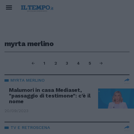
myrta merlino
1
2
3
4
5
MYRTA MERLINO
Malumori in casa Mediaset,
"passaggio di testimone": c'è il
nome
20/09/2023
TV E RETROSCENA