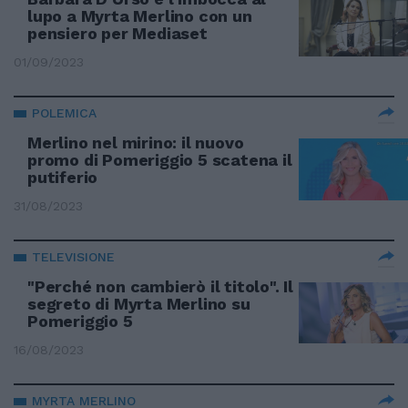
lupo a Myrta Merlino con un
pensiero per Mediaset
01/09/2023
POLEMICA
Merlino nel mirino: il nuovo
promo di Pomeriggio 5 scatena il
putiferio
31/08/2023
TELEVISIONE
"Perché non cambierò il titolo". Il
segreto di Myrta Merlino su
Pomeriggio 5
16/08/2023
MYRTA MERLINO