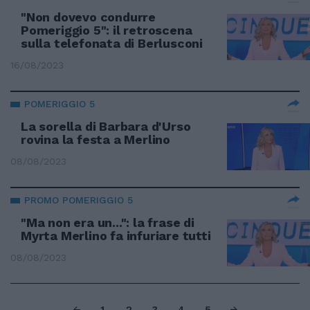
"Non dovevo condurre
Pomeriggio 5": il retroscena
sulla telefonata di Berlusconi
16/08/2023
POMERIGGIO 5
La sorella di Barbara d'Urso
rovina la festa a Merlino
08/08/2023
PROMO POMERIGGIO 5
"Ma non era un...": la frase di
Myrta Merlino fa infuriare tutti
08/08/2023
1
2
3
4
5