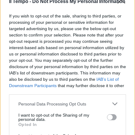
d’Urso. Cosa c’è di nuovo
Il Tempo -
Do Not Process My Personal Information
05/09/2023
If you wish to opt-out of the sale, sharing to third parties, or
processing of your personal or sensitive information for
A SORPRESA
targeted advertising by us, please use the below opt-out
section to confirm your selection. Please note that after your
Merlino debutta a Pomeriggio 5.
opt-out request is processed you may continue seeing
Cosa dice in diretta a Barbara
interest-based ads based on personal information utilized by
D'Urso
us or personal information disclosed to third parties prior to
04/09/2023
your opt-out. You may separately opt-out of the further
disclosure of your personal information by third parties on the
IAB’s list of downstream participants. This information may
POMERIGGIO5
also be disclosed by us to third parties on the
IAB’s List of
“Giorni del dolore”. Merlino parte
Downstream Participants
that may further disclose it to other
in quarta con due inchieste
third parties.
bomba
Personal Data Processing Opt Outs
04/09/2023
I want to opt-out of the Sharing of my
personal data.
DETTAGLIO SOCIAL
Opted In
Merlino inaugura la stagione tv a