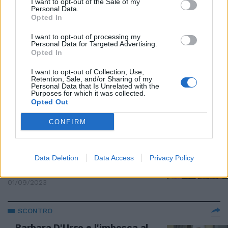
I want to opt-out of the Sale of my
Mediaset. D’Urso reagisce così
Personal Data.
Opted In
04/09/2023
I want to opt-out of processing my
Personal Data for Targeted Advertising.
INTERVISTA-BOMBA
Opted In
"Sono io l'interprete del
I want to opt-out of Collection, Use,
cambiamento": Merlino punge
Retention, Sale, and/or Sharing of my
d'Urso? E su Meloni...
Personal Data that Is Unrelated with the
Purposes for which it was collected.
02/09/2023
Opted Out
CONFIRM
COSA BOLLE IN PENTOLA
"Attenti a quelle due": la foto di
Merlino e Berlinguer scatena i
Data Deletion
Data Access
Privacy Policy
social | GUARDA
01/09/2023
SCONTRO
Barbara D'Urso e l'imbocca al