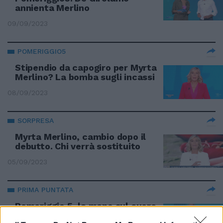
annienta Merlino
09/09/2023
POMERIGGIO5
Stipendio da capogiro per Myrta
Merlino? La bomba sugli incassi
08/09/2023
SORPRESA
Myrta Merlino, cambio dopo il
debutto. Chi verrà sostituito
05/09/2023
PRIMA PUNTATA
Pomeriggio 5, la mano sul cuore
di Myrta Merlino come Barbara