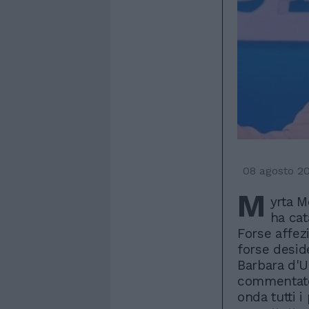
08 agosto 2
M
yrta M
ha cat
Forse affez
forse desid
Barbara d'U
commentato 
onda tutti 