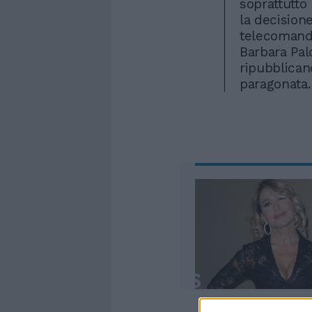
soprattutto l
la decisione
telecomando
Barbara Palo
ripubblican
paragonata