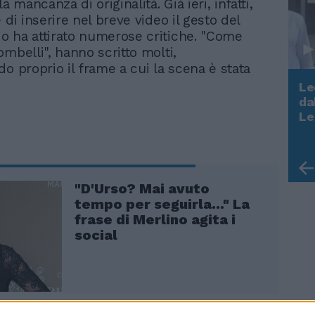
a mancanza di originalità. Già ieri, infatti,
 di inserire nel breve video il gesto del
 ha attirato numerose critiche. "Come
mbelli", hanno scritto molti,
do proprio il frame a cui la scena è stata
.
Le
da
Rudy Giuliani a Come States?
Le
Trump, Meloni e la strategia
americana
"D'Urso? Mai avuto
tempo per seguirla..." La
frase di Merlino agita i
social