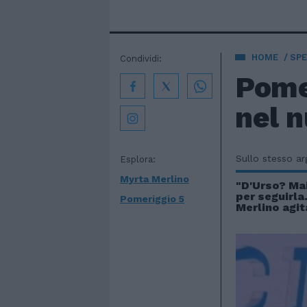
HOME
SPE
Condividi:
Pomer
nel n
Sullo stesso a
Esplora:
Myrta Merlino
"D'Urso? Ma
per seguirla.
Pomeriggio 5
Merlino agita