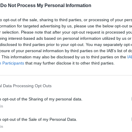
-
Do Not Process My Personal Information
to opt-out of the sale, sharing to third parties, or processing of your per
et ha lanciato la nuova versione del
formation for targeted advertising by us, please use the below opt-out s
nduttrice, in total white, guarda in
r selection. Please note that after your opt-out request is processed y
e: "Vi aspetto qui, tutti i pomeriggi".
eing interest-based ads based on personal information utilized by us or
ovrimpressione appare la scritta:
disclosed to third parties prior to your opt-out. You may separately opt-
e". Poi, però, Merlino aggiunge una frase
losure of your personal information by third parties on the IAB’s list of
. This information may also be disclosed by us to third parties on the
IA
ti poco chiari. "Scusate ma non era un
Participants
that may further disclose it to other third parties.
?", chiede. La domanda sembra riferirsi a
i circolate in questa settimana in merito al
amma di informazione e intrattenimento
da ci sarà proprio Myrta Merlino.
l Data Processing Opt Outs
o opt-out of the Sharing of my personal data.
In
o opt-out of the Sale of my Personal Data.
In
"La somma fa il totale":