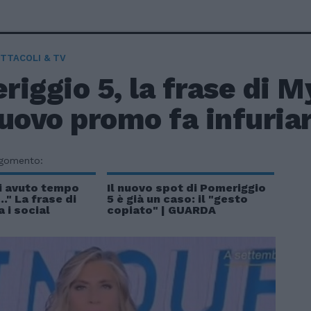
TTACOLI & TV
iggio 5, la frase di M
uovo promo fa infuriar
rgomento:
i avuto tempo
Il nuovo spot di Pomeriggio
.." La frase di
5 è già un caso: il "gesto
 i social
copiato" | GUARDA