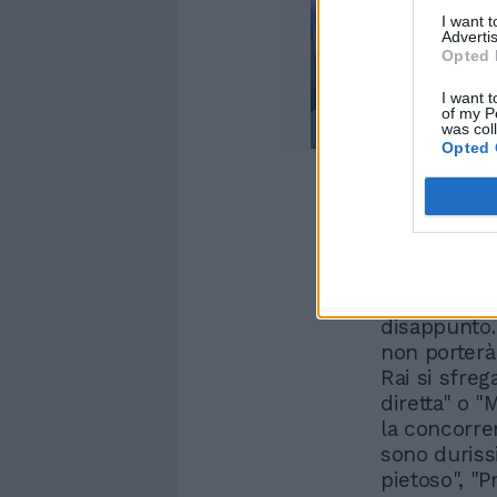
I want 
Advertis
Opted 
I want t
of my P
was col
Opted 
La battuta d
che, sui soc
disappunto. 
non porterà 
Rai si sfreg
diretta" o "
la concorre
sono duriss
pietoso", "