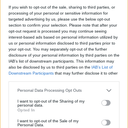
If you wish to opt-out of the sale, sharing to third parties, or
PROVOCATORE
processing of your personal or sensitive information for
"Sono pronto". Il messaggio di
targeted advertising by us, please use the below opt-out
Malgioglio a Maria De Filippi. A
section to confirm your selection. Please note that after your
cosa pensa
opt-out request is processed you may continue seeing
interest-based ads based on personal information utilized by
21/06/2023
us or personal information disclosed to third parties prior to
your opt-out. You may separately opt-out of the further
INCREDIBILE
disclosure of your personal information by third parties on the
IAB’s list of downstream participants. This information may
"Quanti anni ha la Cucca". Amici
also be disclosed by us to third parties on the
IAB’s List of
impazziti dopo la danza aerea
Downstream Participants
that may further disclose it to other
con Emanuel
third parties.
16/04/2023
Personal Data Processing Opt Outs
AMICI 2023,
I want to opt-out of the Sharing of my
personal data.
Lite tra giudice e prof: “Ci devi
Opted In
stare!”. Scoppia il finimondo per
il duetto
I want to opt-out of the Sale of my
Personal Data.