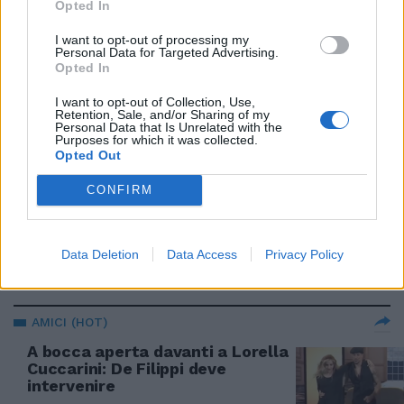
09/04/2023
Opted In
I want to opt-out of processing my
Personal Data for Targeted Advertising.
AMICI (MICA TANTO)
Opted In
La prof Celentano conciata così
in studio: chi la umilia in diretta
I want to opt-out of Collection, Use,
Retention, Sale, and/or Sharing of my
Personal Data that Is Unrelated with the
02/04/2023
Purposes for which it was collected.
Opted Out
VERISSSIMO
CONFIRM
La rivelazione di Michele Bravi
su Maria De Filippi: confessione
inaspettata
Data Deletion
Data Access
Privacy Policy
28/03/2023
AMICI (HOT)
A bocca aperta davanti a Lorella
Cuccarini: De Filippi deve
intervenire