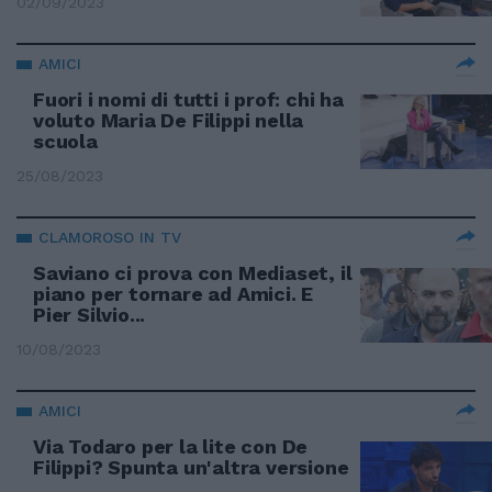
02/09/2023
AMICI
Fuori i nomi di tutti i prof: chi ha
voluto Maria De Filippi nella
scuola
25/08/2023
CLAMOROSO IN TV
Saviano ci prova con Mediaset, il
piano per tornare ad Amici. E
Pier Silvio...
10/08/2023
AMICI
Via Todaro per la lite con De
Filippi? Spunta un'altra versione