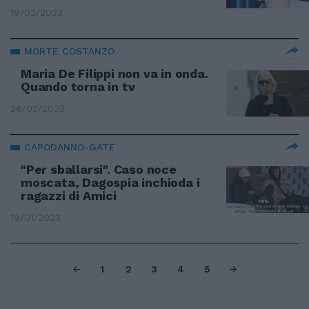
19/03/2023
MORTE COSTANZO
Maria De Filippi non va in onda.
Quando torna in tv
28/02/2023
CAPODANNO-GATE
"Per sballarsi". Caso noce
moscata, Dagospia inchioda i
ragazzi di Amici
19/01/2023
1
2
3
4
5