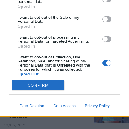
personal data.
TRONO OVER ESPLOSIVO
Opted In
"Tua sorella...". Sirius, la frase fa
I want to opt-out of the Sale of my
impazzire Gemma: tensione alle
Personal Data.
stelle
Opted In
10/05/2020
I want to opt-out of processing my
Personal Data for Targeted Advertising.
Opted In
TRONO OVER
I want to opt-out of Collection, Use,
Gemma accetta il baby
Retention, Sale, and/or Sharing of my
corteggiatore, bolgia Trono over
Personal Data that Is Unrelated with the
Purposes for which it was collected.
per "Sirius"
Opted Out
10/05/2020
CONFIRM
SORPRESA
Uomini e Donne, Gemma Galgani
Data Deletion
Data Access
Privacy Policy
flirta con un ragazzo e il format
cambia
10/05/2020