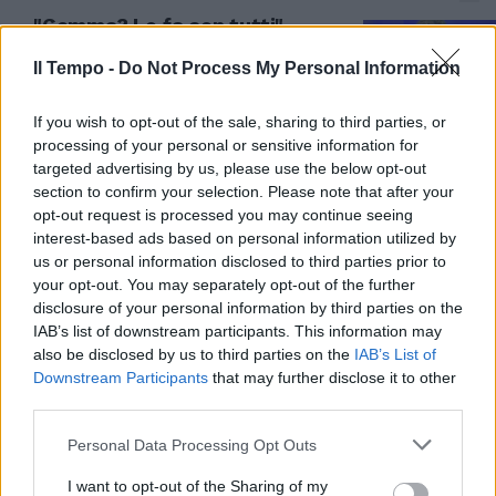
"Gemma? Lo fa con tutti".
Ricompare l'ex Manetti, spietato
contro la dama
Il Tempo -
Do Not Process My Personal Information
21/05/2020
If you wish to opt-out of the sale, sharing to third parties, or
processing of your personal or sensitive information for
TRONO OVER
targeted advertising by us, please use the below opt-out
section to confirm your selection. Please note that after your
Uomini e donne, umiliazione in
opt-out request is processed you may continue seeing
diretta. Gemma, con Sirius è il
interest-based ads based on personal information utilized by
tracollo
us or personal information disclosed to third parties prior to
19/05/2020
your opt-out. You may separately opt-out of the further
disclosure of your personal information by third parties on the
IAB’s list of downstream participants. This information may
MOLLA ROMUALDO E PUNTA...
also be disclosed by us to third parties on the
IAB’s List of
Gemma più corteggiata di
Downstream Participants
that may further disclose it to other
Diletta Leotta. Che combina al
third parties.
trono over
Personal Data Processing Opt Outs
17/05/2020
I want to opt-out of the Sharing of my