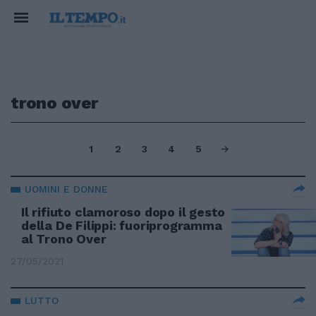
trono over
1
2
3
4
5
UOMINI E DONNE
Il rifiuto clamoroso dopo il gesto
della De Filippi: fuoriprogramma
al Trono Over
27/05/2021
LUTTO