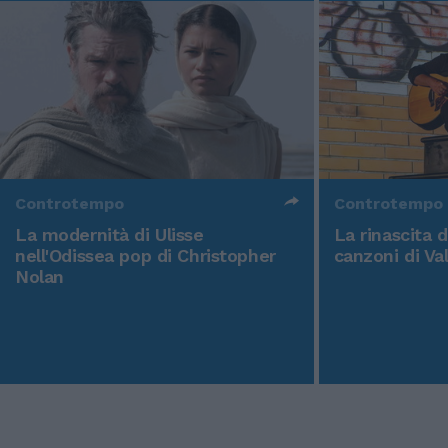
Controtempo
Controtempo
La modernità di Ulisse
La rinascita 
nell'Odissea pop di Christopher
canzoni di Va
Nolan