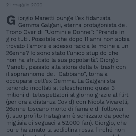
21 maggio 2020
G
iorgio Manetti punge l'ex fidanzata
Gemma Galgani, eterna protagonista del
Trono Over di "Uomini e Donne": “Prende in
giro tutti. Possibile che dopo 11 anni non abbia
trovato l'amore e adesso faccia le moine a un
26enne? Io sono stato l'unico stupido che
non ha sfruttato la sua popolarità”. Giorgio
Manetti, passato alla storia della tv trash con
il soprannome del "Gabbiano", torna a
occuparsi dell'ex Gemma. La Galgani sta
tenendo incollati al teleschermo quasi 3
milioni di telespettatori al giorno grazie al flirt
(per ora a distanza Covid) con Nicola Vivarelli,
26enne toscano morto di fama e di follower
(il suo profilo Instagram è schizzato da poche
migliaia di seguaci a 52.000 fan). Giorgio, che
pure ha amato la sediolina rossa finché non