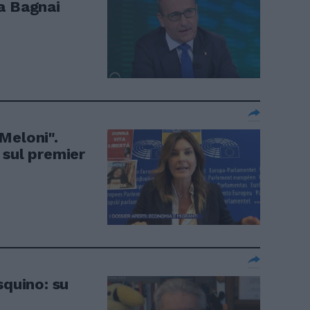
a Bagnai
Meloni".
 sul premier
squino: su