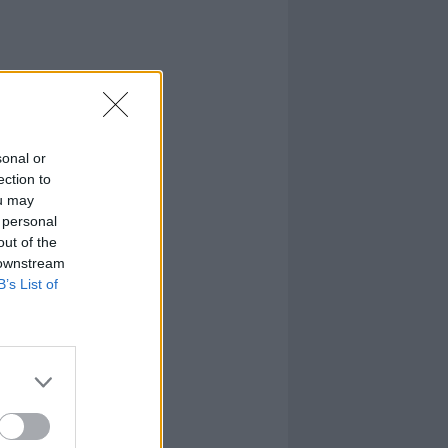
sonal or
ection to
ou may
 personal
out of the
 downstream
B’s List of