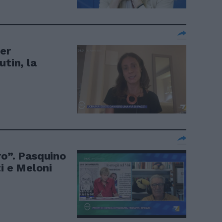
per
utin, la
ro”. Pasquino
ti e Meloni