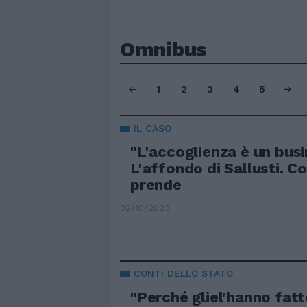
Omnibus
1
2
3
4
5
IL CASO
"L'accoglienza è un busi
L'affondo di Sallusti. Co
prende
02/10/2023
CONTI DELLO STATO
"Perché gliel'hanno fatt