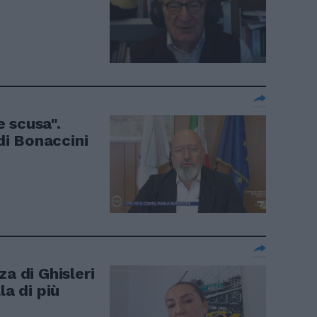
 scusa".
 di Bonaccini
a di Ghisleri
la di più