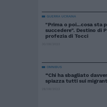
GUERRA UCRAINA
"Prima o poi...cosa sta 
succedere". Destino di P
profezia di Tocci
30/08/2023
OMNIBUS
“Chi ha sbagliato davve
spiazza tutti sui migran
28/08/2023