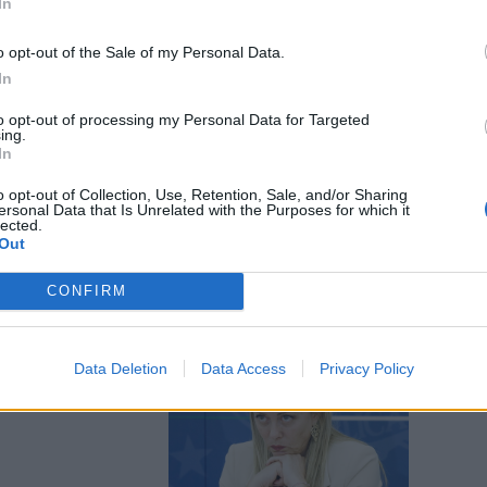
In
o opt-out of the Sale of my Personal Data.
In
to opt-out of processing my Personal Data for Targeted
o: la domanda
ing.
In
e a nudo le
o opt-out of Collection, Use, Retention, Sale, and/or Sharing
ersonal Data that Is Unrelated with the Purposes for which it
lected.
Out
CONFIRM
uccede nella
Data Deletion
Data Access
Privacy Policy
i ne