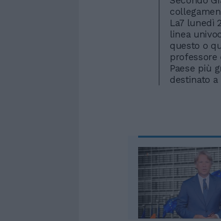
Secondo Gia
collegament
La7 lunedì 2
linea univo
questo o que
professore 
Paese più g
destinato a 