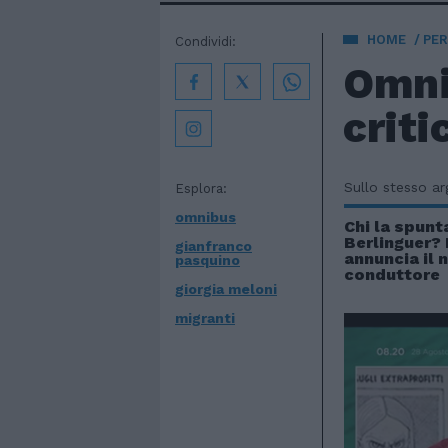
HOME
PE
Condividi:
Omnib
criti
Sullo stesso a
Esplora:
omnibus
Chi la spunt
Berlinguer? 
gianfranco
annuncia il 
pasquino
conduttore
giorgia meloni
migranti