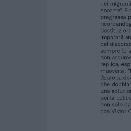
dei migranti
enorme”. E 
pregressa p
ricordandog
Costituzion
impararli an
del discorso
sempre lo s
non assumer
replica, es
muoversi: “
l’Europa de
che dobbiam
una soluzion
poi la polit
non solo da
con Viktor O