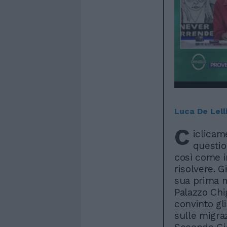
Luca De Lell
C
iclicam
questio
così come i
risolvere. 
sua prima 
Palazzo Chig
convinto gli
sulle migra