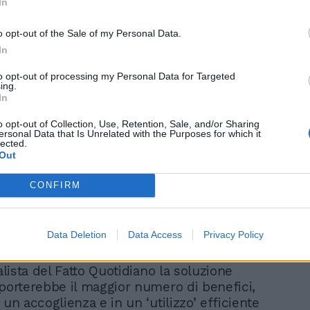
In
o opt-out of the Sale of my Personal Data.
In
to opt-out of processing my Personal Data for Targeted
ing.
"Sempre pronti a...":
In
Zanicchi fa a pezzi le
opposizioni. L'elogio a
o opt-out of Collection, Use, Retention, Sale, and/or Sharing
ersonal Data that Is Unrelated with the Purposes for which it
Meloni
lected.
Out
CONFIRM
Data Deletion
Data Access
Privacy Policy
ialista del Fatto Quotidiano la soluzione
 porterebbe il maggior numero di benefici,
 un accoglienza e in un ‘utilizzo’ efficiente