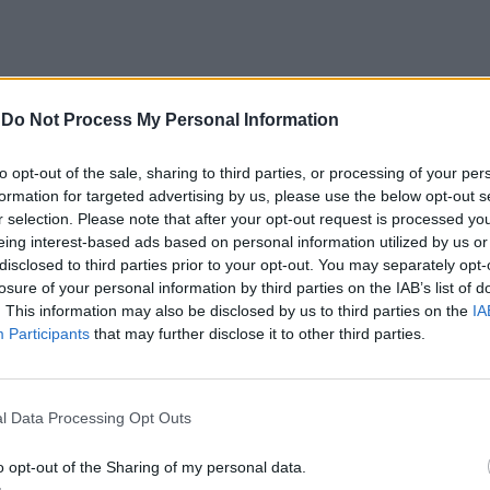
eggermente tardi per fare qualcosa”,
-
Do Not Process My Personal Information
pite della conduttrice Flavia Fratello.
bagliato in precedenza? “L’approccio. A
to opt-out of the sale, sharing to third parties, or processing of your per
i tedeschi tutti gli altri hanno pensato
formation for targeted advertising by us, please use the below opt-out s
o di migrazione fosse controllabile o
r selection. Please note that after your opt-out request is processed y
eing interest-based ads based on personal information utilized by us or
bile. L’espressione ‘aiutiamoli ma a casa
disclosed to third parties prior to your opt-out. You may separately opt-
 proprio dalla convinzione di poter
losure of your personal information by third parties on the IAB’s list of
l problema semplicemente investendo in
. This information may also be disclosed by us to third parties on the
IA
ario genere nei paesi d’origine”. Invece,
Participants
that may further disclose it to other third parties.
 politologo, “è stato un errore, perché
 bisogno dei migranti e si sarebbe dovuta
r pianificare delle politiche di
 complessive”. La Germania è quella che
l Data Processing Opt Outs
fatto meglio degli altri, “specie con i turchi
o opt-out of the Sharing of my personal data.
ni, ma poi anche lei ha dei limiti”.