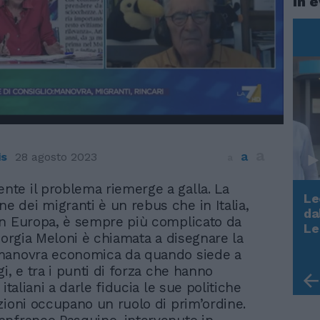
In 
a
a
is
28 agosto 2023
a
ente il problema riemerge a galla. La
Le
ne dei migranti è un rebus che in Italia,
da
n Europa, è sempre più complicato da
Rudy Giuliani a Come States?
Le
Giorgia Meloni è chiamata a disegnare la
Trump, Meloni e la strategia
manovra economica da quando siede a
americana
i, e tra i punti di forza che hanno
 italiani a darle fiducia le sue politiche
zioni occupano un ruolo di prim’ordine.