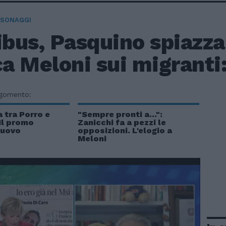
RSONAGGI
us, Pasquino spiazza 
ca Meloni sui migranti: 
rgomento:
a tra Porro e
"Sempre pronti a...":
Il promo
Zanicchi fa a pezzi le
nuovo
opposizioni. L'elogio a
Meloni