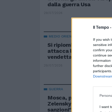
dalla guerra Usa
29/07/2026
Il Tempo 
MEDIO ORIENTE SENZA PACE
If you wish 
Si ripiomba nel baratro: 
sensitive in
attacca la base in Giorda
confirm you
continue se
vendetta degli Usa
information 
29/07/2026
further disc
participants
Downstream 
GUERRA
Persona
Mosca, pioggia di droni 
Zelensky incontra Trum
I want t
sanzioni"