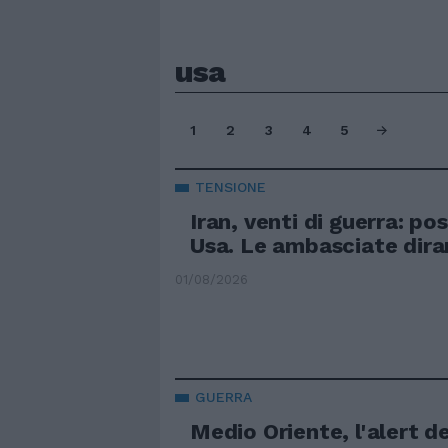
usa
1
2
3
4
5
TENSIONE
Iran, venti di guerra: pos
Usa. Le ambasciate dira
01/08/2026
GUERRA
Medio Oriente, l'alert de