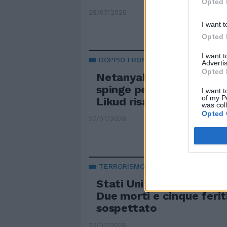
Opted 
28/07/2026
I want t
Opted 
I want 
DOPPIO FRONTE
Advertis
Opted 
Netanyahu vola da Trump
spinge per l'accordo di s
I want t
of my P
Likud risale nei sondagg
was col
Opted 
27/07/2026
TERRORISMO
Stati Uniti, spari al Sea
Due morti e cinque ferit
sospettato
27/07/2026