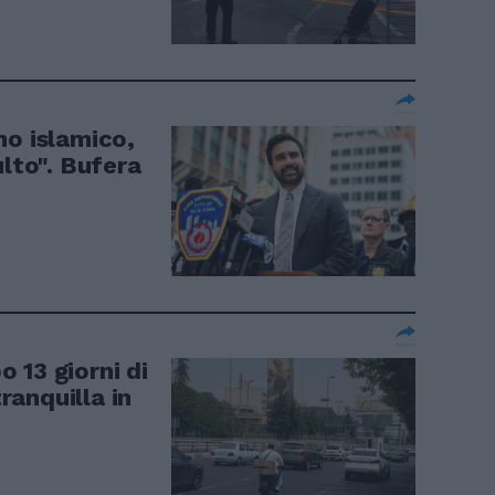
mo islamico,
ulto". Bufera
 13 giorni di
anquilla in