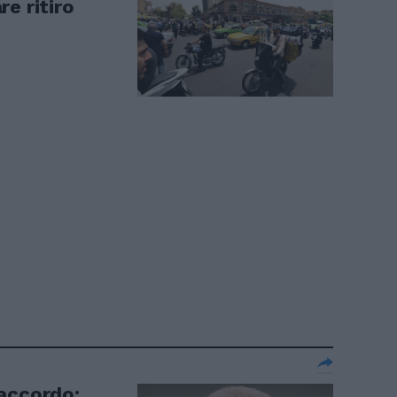
e ritiro
'accordo: