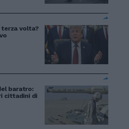
 terza volta?
ovo
del baratro:
i cittadini di