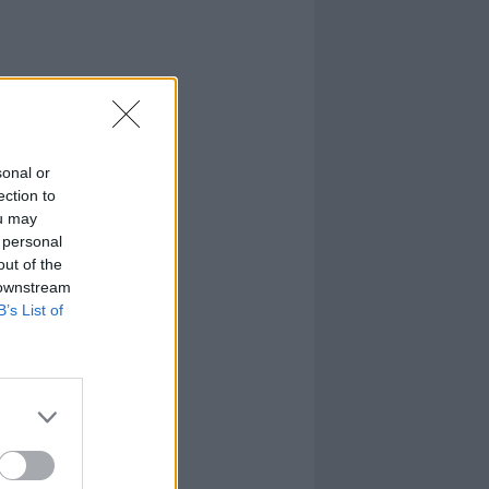
sonal or
ection to
ou may
 personal
out of the
 downstream
B’s List of