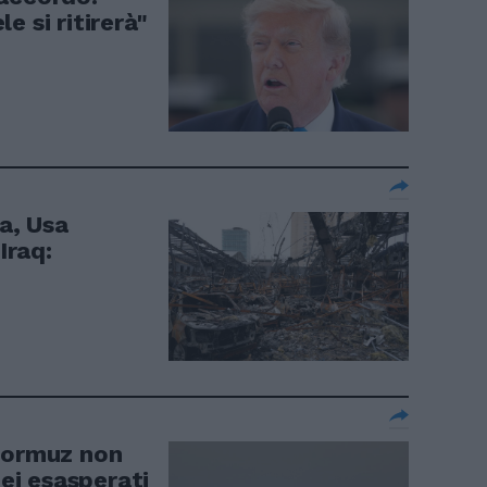
e si ritirerà"
ia, Usa
Iraq:
 Hormuz non
pei esasperati