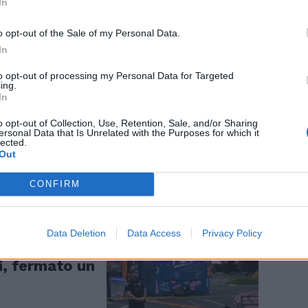
In
o opt-out of the Sale of my Personal Data.
In
to opt-out of processing my Personal Data for Targeted
ing.
In
 e la Siria
icurezza. Il
o opt-out of Collection, Use, Retention, Sale, and/or Sharing
ersonal Data that Is Unrelated with the Purposes for which it
i
lected.
Out
CONFIRM
Data Deletion
Data Access
Privacy Policy
ttle Center.
i, fermato un