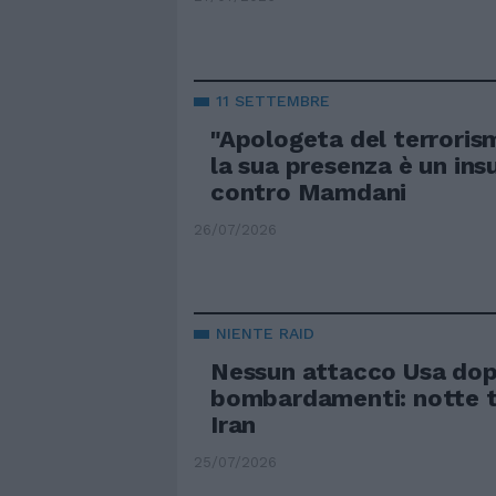
11 SETTEMBRE
"Apologeta del terroris
la sua presenza è un ins
contro Mamdani
26/07/2026
NIENTE RAID
Nessun attacco Usa dopo
bombardamenti: notte tr
Iran
25/07/2026