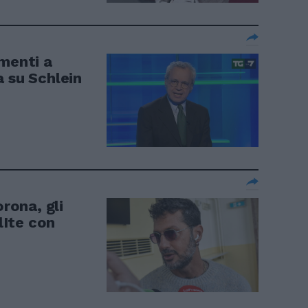
amenti a
a su Schlein
orona, gli
 lIte con