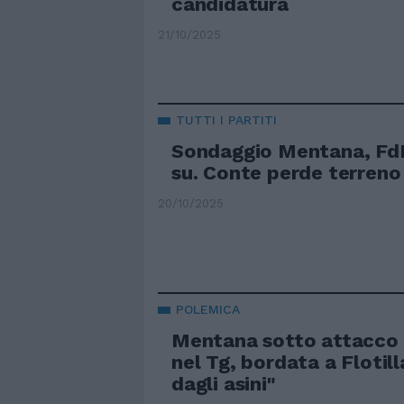
candidatura
21/10/2025
TUTTI I PARTITI
Sondaggio Mentana, FdI
su. Conte perde terreno
20/10/2025
POLEMICA
Mentana sotto attacco p
nel Tg, bordata a Flotill
dagli asini"