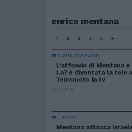
enrico mentana
1
2
3
4
5
NIENTE PLURALISMO
L’affondo di Mentana è
La7 è diventata la tele 
Terremoto in tv
01/06/2026
TENSIONE
Mentana attacca Israele