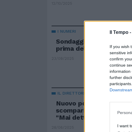
12/10/2025
I NUMERI
Il Tempo 
Sondaggi, il dato che ge
If you wish 
prima delle regionali
sensitive in
23/09/2025
confirm you
continue se
information 
further disc
participants
Downstream 
IL DIRETTORE DEL TG DI LA7
Nuovo post di Mentana:
scomparirò". Poi la prec
Persona
"Mai detto..."
I want t
28/06/2025