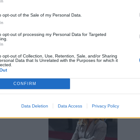
In
o opt-out of the Sale of my Personal Data.
In
to opt-out of processing my Personal Data for Targeted
l momento di
ing.
a il Tg La7
In
o opt-out of Collection, Use, Retention, Sale, and/or Sharing
ersonal Data that Is Unrelated with the Purposes for which it
lected.
Out
CONFIRM
 impazzire la
Data Deletion
Data Access
Privacy Policy