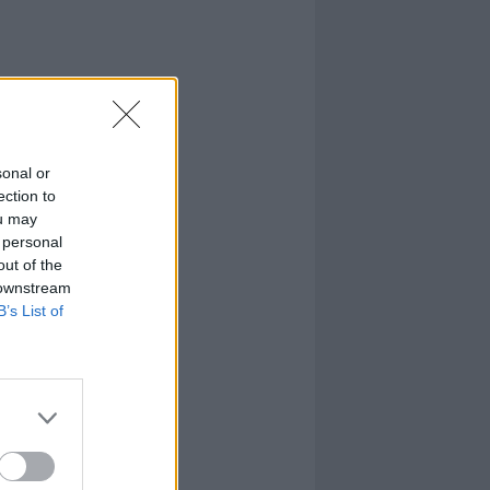
sonal or
ection to
ou may
 personal
out of the
 downstream
B’s List of