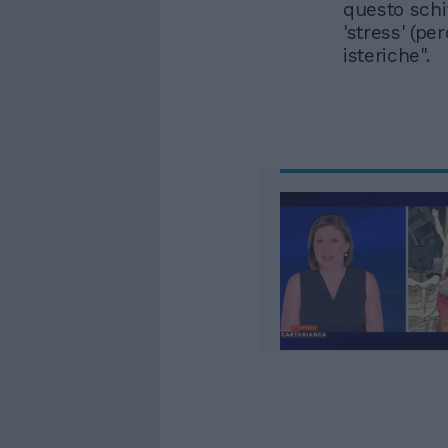
questo schif
'stress' (p
isteriche".