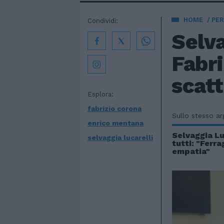
HOME
PE
Condividi:
Selva
Fabri
scatt
Esplora:
fabrizio corona
Sullo stesso a
enrico mentana
Selvaggia Lu
selvaggia lucarelli
tutti: "Ferr
empatia"