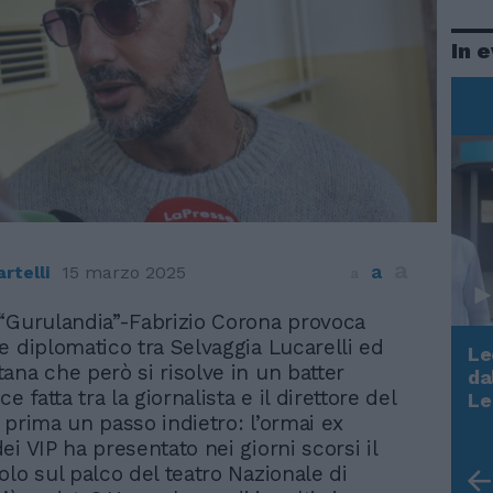
In 
a
a
rtelli
15 marzo 2025
a
 “Gurulandia”-Fabrizio Corona provoca
te diplomatico tra Selvaggia Lucarelli ed
Le
ana che però si risolve in un batter
da
Rudy Giuliani a Come States?
ce fatta tra la giornalista e il direttore del
Le
Trump, Meloni e la strategia
 prima un passo indietro: l’ormai ex
americana
i VIP ha presentato nei giorni scorsi il
olo sul palco del teatro Nazionale di