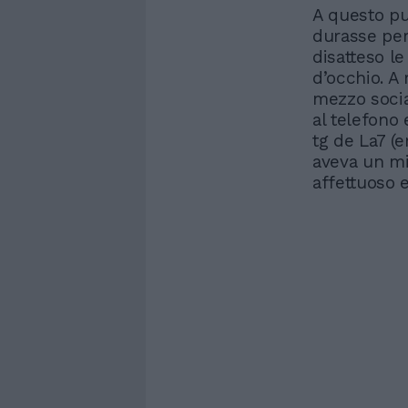
A questo pun
durasse per
disatteso le
d’occhio. A 
mezzo socia
al telefono 
tg de La7 (e
aveva un mi
affettuoso e