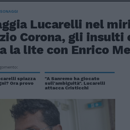
RSONAGGI
ggia Lucarelli nel mir
zio Corona, gli insulti
a la lIte con Enrico M
rgomento:
carelli spiazza
"A Sanremo ha giocato
agni? Ora provo
sull'ambiguità". Lucarelli
attacca Cristicchi