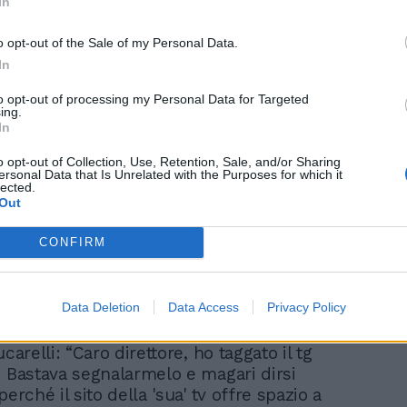
In
sinistra in tilt: Meloni
continua a correre e il
o opt-out of the Sale of my Personal Data.
Pd...
In
to opt-out of processing my Personal Data for Targeted
ing.
In
o opt-out of Collection, Use, Retention, Sale, and/or Sharing
 scena Mentana. Lucarelli tagga il profilo
ersonal Data that Is Unrelated with the Purposes for which it
l TgLa7, condotto dal giornalista
lected.
Out
il video incriminato fosse stato pubblicato
 del canale televisivo. Il direttore sul suo
CONFIRM
tagram personale interviene a gamba tesa:
ucarelli invita il mio tg a vergognarsi per
 della quale non si è mai occupato.
Data Deletion
Data Access
Privacy Policy
stress, ma in questi casi almeno le scuse
overose da parte sua". Non tarda la
ucarelli: “Caro direttore, ho taggato il tg
. Bastava segnalarmelo e magari dirsi
perché il sito della 'sua' tv offre spazio a