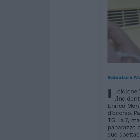
Salvatore Ma
I
l ciclone
l’inciden
Enrico Ment
d’occhio. Pa
TG La 7, ma
paparazzo de
suo spettac