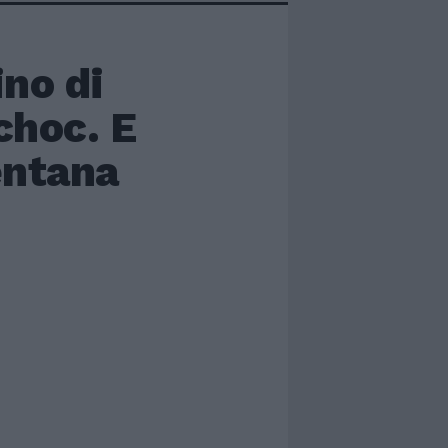
ino di
 choc. E
entana