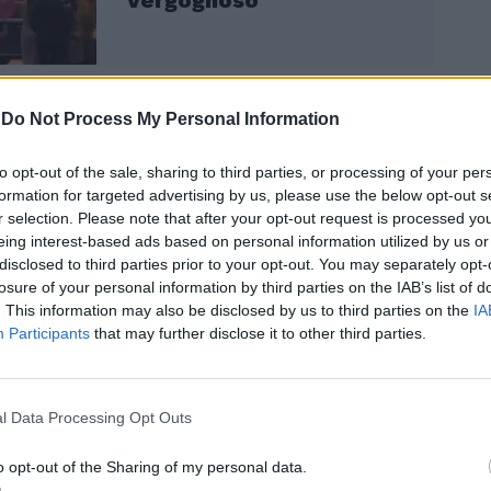
-
Do Not Process My Personal Information
rale, gli insulti a tutto spiano di Corona
nato un vespaio. La giornalista a caldo ha
to opt-out of the sale, sharing to third parties, or processing of your per
aria tossica” nella sua newsletter. Lucarelli
formation for targeted advertising by us, please use the below opt-out s
nuato a sfogarsi sui social, soprattutto per
r selection. Please note that after your opt-out request is processed y
ui note testate giornalistiche hanno
eing interest-based ads based on personal information utilized by us or
urulandia. Tra queste anche La7, rea di
disclosed to third parties prior to your opt-out. You may separately opt-
 le lodi dello spettacolo e di Corona,
losure of your personal information by third parties on the IAB’s list of
giornalista.
. This information may also be disclosed by us to third parties on the
IA
Participants
that may further disclose it to other third parties.
l Data Processing Opt Outs
o opt-out of the Sharing of my personal data.
Sondaggio Mentana,