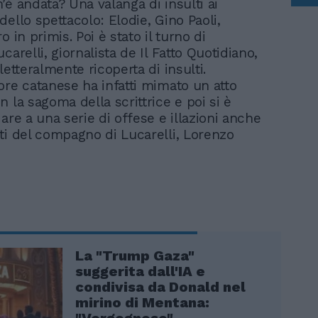
’è andata? Una valanga di insulti ai
ello spettacolo: Elodie, Gino Paoli,
o in primis. Poi è stato il turno di
carelli, giornalista de Il Fatto Quotidiano,
letteralmente ricoperta di insulti.
ore catanese ha infatti mimato un atto
 la sagoma della scrittrice e poi si è
are a una serie di offese e illazioni anche
ti del compagno di Lucarelli, Lorenzo
La "Trump Gaza"
suggerita dall'IA e
condivisa da Donald nel
mirino di Mentana:
"Vergognoso"