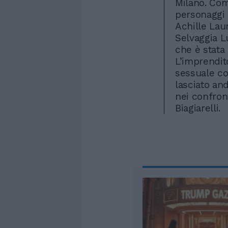
Milano. Com
personaggi d
Achille Laur
Selvaggia Lu
che è stata 
L’imprendit
sessuale con
lasciato and
nei confron
Biagiarelli.