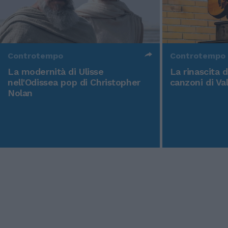
Controtempo
Controtempo
La modernità di Ulisse
La rinascita 
nell'Odissea pop di Christopher
canzoni di Va
Nolan