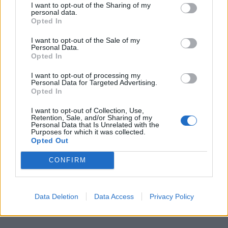
I want to opt-out of the Sharing of my
direttore del Tg di La7. "L'uso infantile dell'AI è
personal data.
forse perdonabile a un adolescente, non al
Opted In
presidente degli Stati Uniti, che lo ha postato
I want to opt-out of the Sale of my
sul suo social network Truth", ha tuonato il
Personal Data.
giornalista.
Opted In
I want to opt-out of processing my
Personal Data for Targeted Advertising.
Opted In
I want to opt-out of Collection, Use,
Retention, Sale, and/or Sharing of my
Personal Data that Is Unrelated with the
Purposes for which it was collected.
Opted Out
CONFIRM
Data Deletion
Data Access
Privacy Policy