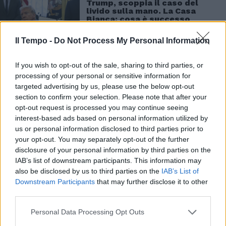
Trump, scoppia il caso del
livido sulla mano. La Casa
Bianca: cosa è successo
Il Tempo -
Do Not Process My Personal Information
If you wish to opt-out of the sale, sharing to third parties, or
processing of your personal or sensitive information for
targeted advertising by us, please use the below opt-out
section to confirm your selection. Please note that after your
Il filmato è stato invece definito "uno schifo
opt-out request is processed you may continue seeing
puro, un’offesa violenta al popolo palestinese
interest-based ads based on personal information utilized by
e a una terra martoriata che gronda sangue"
us or personal information disclosed to third parties prior to
your opt-out. You may separately opt-out of the further
da Angelo Bonelli, parlamentare di Avs e co-
disclosure of your personal information by third parties on the
portavoce di Europa Verde. In rete, però, uno
IAB’s list of downstream participants. This information may
dei commenti che balzano agli occhi è quello
also be disclosed by us to third parties on the
IAB’s List of
di Enrico Mentana. "È stupefacente,
Downstream Participants
that may further disclose it to other
provocatorio e vergognoso. Su quel territorio
third parties.
è in corso una guerra. I sogni neocoloniali di
Donald Trump calpestano diritti e posizioni,
Personal Data Processing Opt Outs
trattati e negoziati", ha digitato su Instagram il