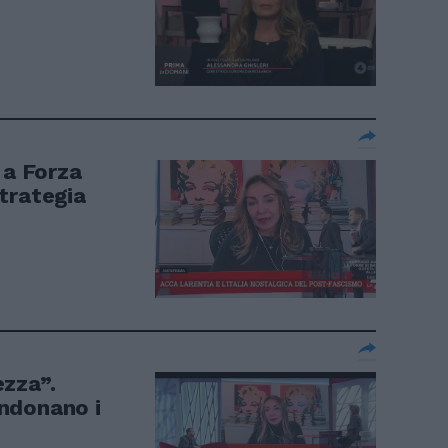
 a Forza
strategia
zza”.
bandonano i