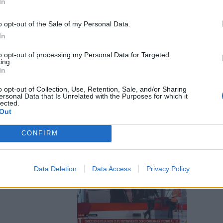
In
o opt-out of the Sale of my Personal Data.
In
to opt-out of processing my Personal Data for Targeted
 a scuola: il
ing.
isleri
In
o opt-out of Collection, Use, Retention, Sale, and/or Sharing
ersonal Data that Is Unrelated with the Purposes for which it
lected.
Out
CONFIRM
o Cecchettin,
Data Deletion
Data Access
Privacy Policy
aura gli