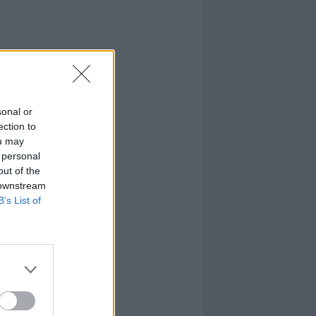
sonal or
ection to
ou may
 personal
out of the
 downstream
B’s List of