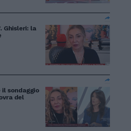
 Ghisleri: la
e
e il sondaggio
ovra del