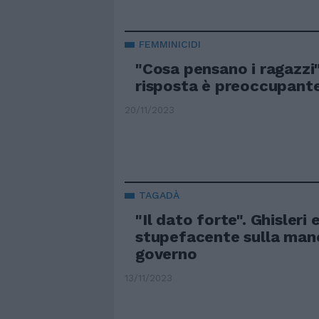
FEMMINICIDI
"Cosa pensano i ragazzi".
risposta è preoccupant
20/11/2023
TAGADÀ
"Il dato forte". Ghisleri 
stupefacente sulla man
governo
13/11/2023