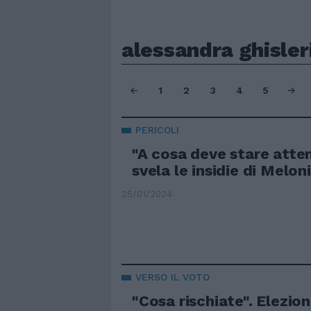
alessandra ghisler
1
2
3
4
5
PERICOLI
"A cosa deve stare atten
svela le insidie di Meloni
25/01/2024
VERSO IL VOTO
"Cosa rischiate". Elezioni