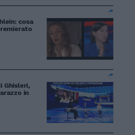
hlein: cosa
 premierato
 Ghisleri,
barazzo in