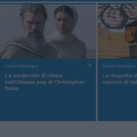
Controtempo
Controtempo
La modernità di Ulisse
La rinascita 
nell'Odissea pop di Christopher
canzoni di Va
Nolan