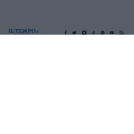
Edicola digitale
Il Tempo Shopping
Cookie Policy
Privacy Policy
Condizioni Generali
Contatti
Pubblicità
Credits
Modello 231
Preferenze Privacy
Assistenza
Sede legale: Piazza Colonna, 366 - 00187 Roma CF e P. Iva e
Iscriz. Registro Imprese Roma: 13486391009 REA Roma n°
1450962 Cap. Sociale € 25.000,00 i.v. © Copyright IlTempo. Srl -
ISSN (sito web): 1721-4084