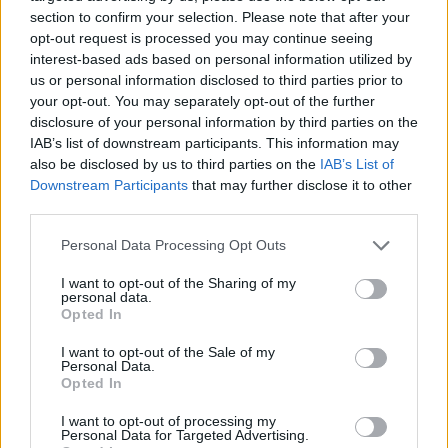
dovranno rispondere alle problematiche
section to confirm your selection. Please note that after your
territoriali. Le opposizioni saranno attaccate
opt-out request is processed you may continue seeing
in ordine sparso perché ognuno giocherà per
interest-based ads based on personal information utilized by
sé. Saranno due tornate elettorale importanti
us or personal information disclosed to third parties prior to
perché è come se fossero i caucus italiani. E'
your opt-out. You may separately opt-out of the further
come se fosse l'Iowa. E poi per tre anni e
disclosure of your personal information by third parties on the
mezzo, salvo imprevisti non si voterà più.
IAB’s list of downstream participants. This information may
Quindi questi sei mesi sono importanti
also be disclosed by us to third parties on the
IAB’s List of
Downstream Participants
that may further disclose it to other
proprio per quello che potrà avvenire
third parties.
dopo".
Personal Data Processing Opt Outs
I want to opt-out of the Sharing of my
personal data.
Opted In
I want to opt-out of the Sale of my
Personal Data.
Opted In
I want to opt-out of processing my
Personal Data for Targeted Advertising.