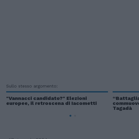
Sullo stesso argomento:
"Vannacci candidato?" Elezioni
“Battaglia
europee, il retroscena di Iacometti
commuove i
Tagadà