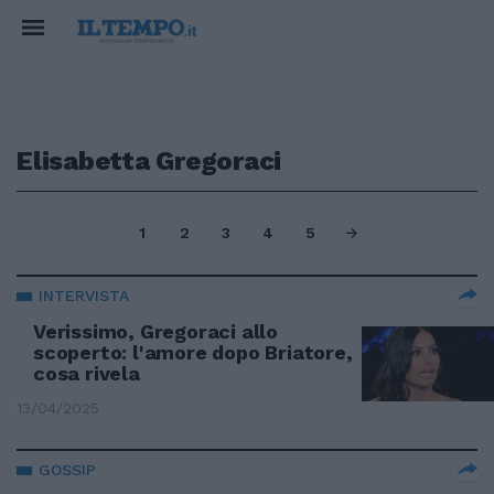
Elisabetta Gregoraci
1
2
3
4
5
INTERVISTA
Verissimo, Gregoraci allo
scoperto: l'amore dopo Briatore,
cosa rivela
13/04/2025
GOSSIP