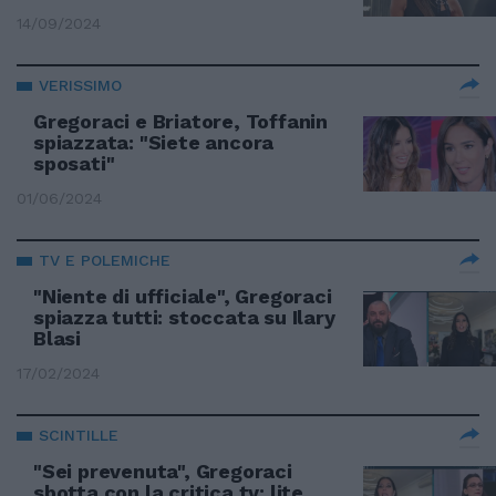
14/09/2024
VERISSIMO
Gregoraci e Briatore, Toffanin
spiazzata: "Siete ancora
sposati"
01/06/2024
TV E POLEMICHE
"Niente di ufficiale", Gregoraci
spiazza tutti: stoccata su Ilary
Blasi
17/02/2024
SCINTILLE
"Sei prevenuta", Gregoraci
sbotta con la critica tv: lite