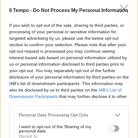
Scandalo senza veli, Mussolini si
spoglia con Mara Maionchi
Il Tempo -
Do Not Process My Personal Information
05/07/2022
If you wish to opt-out of the sale, sharing to third parties, or
processing of your personal or sensitive information for
ONOMASTICO
targeted advertising by us, please use the below opt-out
Sant'Elisabetta non passa
section to confirm your selection. Please note that after your
inosservata, la Gregoraci
opt-out request is processed you may continue seeing
festeggia così
interest-based ads based on personal information utilized by
us or personal information disclosed to third parties prior to
17/11/2021
your opt-out. You may separately opt-out of the further
disclosure of your personal information by third parties on the
NEL MIRINO
IAB’s list of downstream participants. This information may
also be disclosed by us to third parties on the
IAB’s List of
"Qui a Montecarlo..." Elisabetta
Downstream Participants
that may further disclose it to other
Gregoraci nel mirino degli hater,
third parties.
cosa ha detto dalla Venier
26/09/2021
Personal Data Processing Opt Outs
I want to opt-out of the Sharing of my
personal data.
RITORNO DI FIAMMA
Opted In