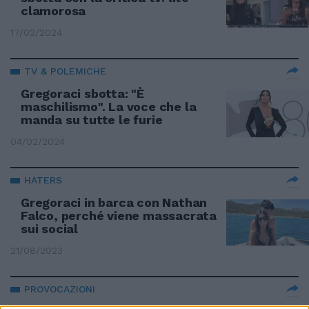
clamorosa
17/02/2024
TV & POLEMICHE
Gregoraci sbotta: "È
maschilismo". La voce che la
manda su tutte le furie
04/02/2024
HATERS
Gregoraci in barca con Nathan
Falco, perché viene massacrata
sui social
21/08/2023
PROVOCAZIONI