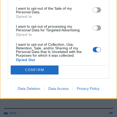
Briatore e Gregoraci beccati
così. Cosa fanno sullo yacht,
I want to opt-out of the Sale of my
Personal Data.
vacanze bollenti
Opted In
26/08/2021
I want to opt-out of processing my
Personal Data for Targeted Advertising.
Opted In
CLAMOROSO
Flirt e liti a Battili Live, dietro le
I want to opt-out of Collection, Use,
Retention, Sale, and/or Sharing of my
quinte succede di tutto
Personal Data that Is Unrelated with the
Purposes for which it was collected.
22/07/2021
Opted Out
CONFIRM
AFFARI DI FAMIGLIA
Gregoraci e la mega polemica: si
scatena l'inferno per questo
Data Deletion
Data Access
Privacy Policy
messaggio
04/07/2021
OPS