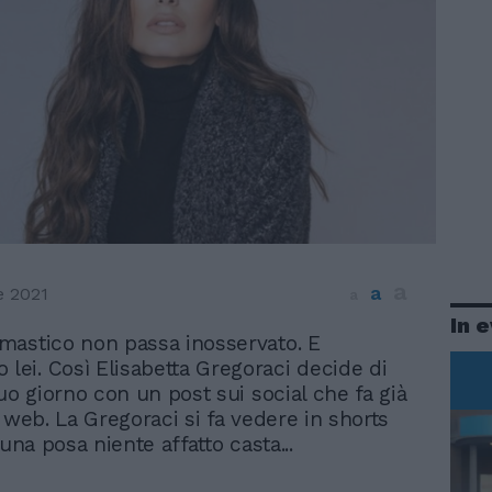
a
a
e 2021
a
In 
mastico non passa inosservato. E
ei. Così Elisabetta Gregoraci decide di
uo giorno con un post sui social che fa già
 web. La Gregoraci si fa vedere in shorts
 una posa niente affatto casta...