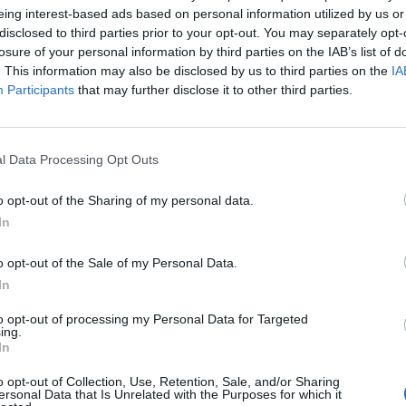
eing interest-based ads based on personal information utilized by us or
disclosed to third parties prior to your opt-out. You may separately opt-
losure of your personal information by third parties on the IAB’s list of
. This information may also be disclosed by us to third parties on the
IA
Participants
that may further disclose it to other third parties.
l Data Processing Opt Outs
iso da Elisabetta Gregoraci (@elisabettagregoracireal)
o opt-out of the Sharing of my personal data.
In
o opt-out of the Sale of my Personal Data.
In
to opt-out of processing my Personal Data for Targeted
ing.
In
così: "Buongiorno a tutti ☀️Oggi è Santa
o opt-out of Collection, Use, Retention, Sale, and/or Sharing
ersonal Data that Is Unrelated with the Purposes for which it
Elisabetta è un nome di origine ebraica