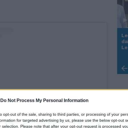
Le
da
Rudy Giuliani a Come States?
Le
Trump, Meloni e la strategia
americana
-
Do Not Process My Personal Information
to opt-out of the sale, sharing to third parties, or processing of your per
to post su Instagram
formation for targeted advertising by us, please use the below opt-out s
r selection. Please note that after your opt-out request is processed y