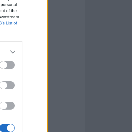
 personal
out of the
 downstream
B’s List of