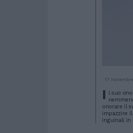
17 novembr
I
l suo ono
nemmeno l
onorare il s
impazzire il
inguinali in