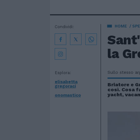
HOME
SPE
Condividi:
Sant'
la Gr
Sullo stesso a
Esplora:
elisabetta
Briatore e G
gregoraci
così. Cosa f
yacht, vacan
onomastico