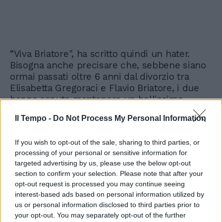
“Viva Briatore", ha scritto quindi un hater.
Bisogna anche precisare che, sebbene siano
ormai passati oltre 6 anni dal divorzio tra
Elisabetta Gregoraci e Flavio Briatore, i due
hanno saputo mantenere un bellissimo
rapporto pacifico che ruota intorno a Nathan
Il Tempo -
Do Not Process My Personal Information
Falco, la loro priorità. Ciononostante, gli
utenti sono sempre pronti a vedere la parte
If you wish to opt-out of the sale, sharing to third parties, or
negativa dei fatti e scagliarsi contro
processing of your personal or sensitive information for
Elisabetta. Lei, però, questa volta, non ci ha
targeted advertising by us, please use the below opt-out
pensato due volte a rispondere a tono. Così,
section to confirm your selection. Please note that after your
all’utente che le ha commentato: “Deve
opt-out request is processed you may continue seeing
campare cento anni Briatore. Te ne vedi
interest-based ads based on personal information utilized by
bene”, lei ha risposto: “Anche duecento è il
us or personal information disclosed to third parties prior to
papà di mio figlio. Fenomeno».
your opt-out. You may separately opt-out of the further