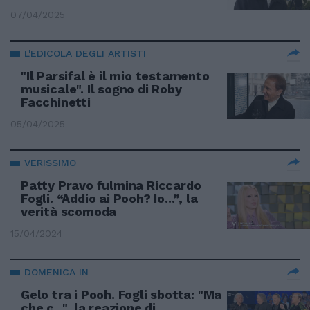
07/04/2025
L'EDICOLA DEGLI ARTISTI
"Il Parsifal è il mio testamento
musicale". Il sogno di Roby
Facchinetti
05/04/2025
VERISSIMO
Patty Pravo fulmina Riccardo
Fogli. “Addio ai Pooh? Io...”, la
verità scomoda
15/04/2024
DOMENICA IN
Gelo tra i Pooh. Fogli sbotta: "Ma
che c...", la reazione di