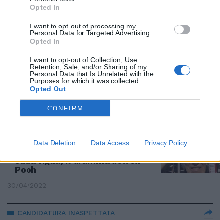
lascia tutti senza parole
Opted In
01/12/2022
I want to opt-out of processing my
Personal Data for Targeted Advertising.
Opted In
INDIMENTICABILE
I want to opt-out of Collection, Use,
"La sorpresa durante il mio
Retention, Sale, and/or Sharing of my
concerto". La dedica di Dodi
Personal Data that Is Unrelated with the
Purposes for which it was collected.
Battaglia a Stefano D'Orazio
Opted Out
07/11/2022
CONFIRM
L'ARTISTA
"Ha bisogno di me, non posso
Data Deletion
Data Access
Privacy Policy
morire". Riccardo Fogli e lo sfogo
sulla figlia, il dramma dell'ex
Pooh
30/04/2022
CANDIDATURA INASPETTATA