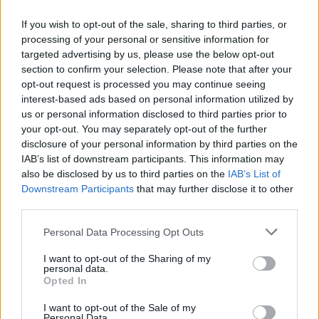
figli". I Pooh annunciano i
concerti d'estate
If you wish to opt-out of the sale, sharing to third parties, or
13/04/2023
processing of your personal or sensitive information for
targeted advertising by us, please use the below opt-out
section to confirm your selection. Please note that after your
AMARCORD
opt-out request is processed you may continue seeing
interest-based ads based on personal information utilized by
C'era una volta il 45 giri. Quando
il vinile faceva tendenza
us or personal information disclosed to third parties prior to
your opt-out. You may separately opt-out of the further
31/03/2023
disclosure of your personal information by third parties on the
IAB’s list of downstream participants. This information may
also be disclosed by us to third parties on the
IAB’s List of
FESTIVAL
Downstream Participants
that may further disclose it to other
Reunion Pooh, la prima serata di
third parties.
Sanremo parte col botto
Personal Data Processing Opt Outs
16/01/2023
I want to opt-out of the Sharing of my
personal data.
FIATO SOSPESO
Opted In
I Pooh si riuniscono? La
I want to opt-out of the Sale of my
rivelazione di Dodi Battaglia
Personal Data.