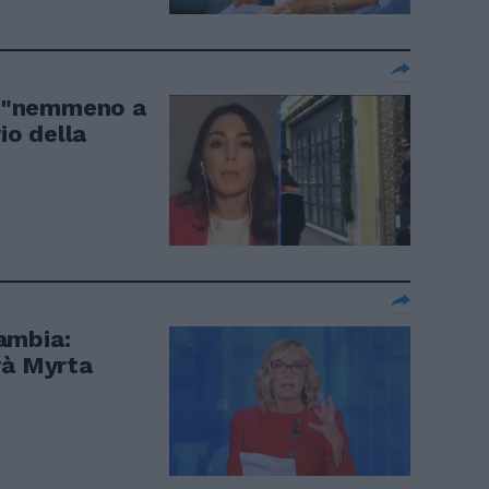
a, "nemmeno a
io della
ambia:
rà Myrta