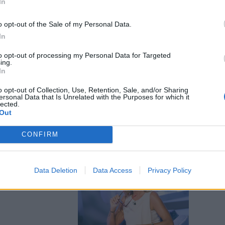
In
o opt-out of the Sale of my Personal Data.
In
to opt-out of processing my Personal Data for Targeted
ell'ospite di
ing.
In
o opt-out of Collection, Use, Retention, Sale, and/or Sharing
ersonal Data that Is Unrelated with the Purposes for which it
lected.
Out
CONFIRM
ezione choc
Data Deletion
Data Access
Privacy Policy