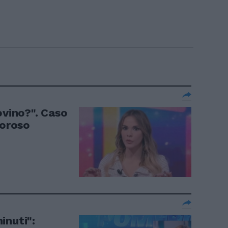
ovino?". Caso
moroso
inuti":