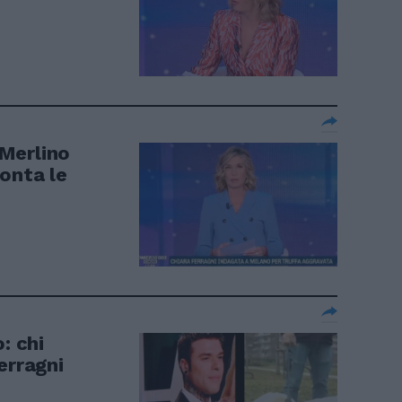
 Merlino
onta le
: chi
erragni