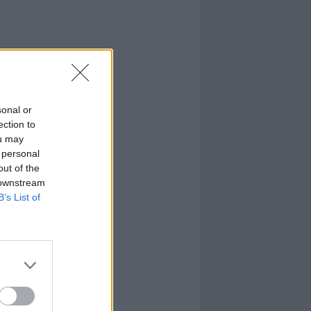
sonal or
ection to
ou may
 personal
out of the
 downstream
B’s List of