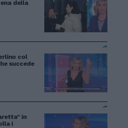
cena della
rlino col
 che succede
aretta" in
lla i