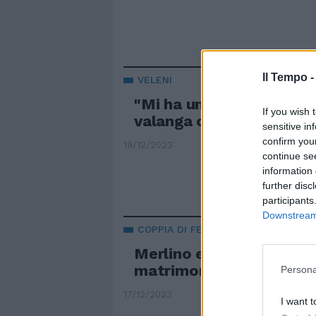
Il Tempo 
VELENI
"Mi ha umiliata". Eleono
If you wish 
valanga contro Elodie
sensitive in
confirm you
19/12/2023
continue se
information 
further disc
participants
Downstream 
COPPIA DI FERRO
Merlino e l'intervista a T
matrimonio: "L'ho letto s
Persona
17/12/2023
I want t