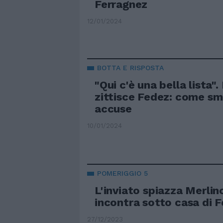
Ferragnez
12/01/2024
BOTTA E RISPOSTA
"Qui c'è una bella lista".
zittisce Fedez: come sm
accuse
10/01/2024
POMERIGGIO 5
L'inviato spiazza Merlino
incontra sotto casa di F
27/12/2023