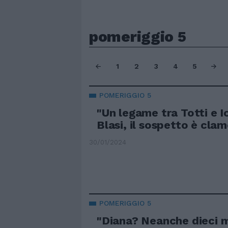
pomeriggio 5
1
2
3
4
5
POMERIGGIO 5
"Un legame tra Totti e I
Blasi, il sospetto è cla
30/01/2024
POMERIGGIO 5
"Diana? Neanche dieci m