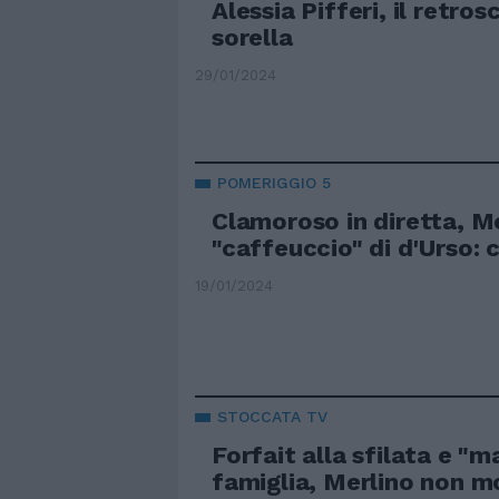
Alessia Pifferi, il retros
sorella
29/01/2024
POMERIGGIO 5
Clamoroso in diretta, Me
"caffeuccio" di d'Urso:
19/01/2024
STOCCATA TV
Forfait alla sfilata e "m
famiglia, Merlino non mo