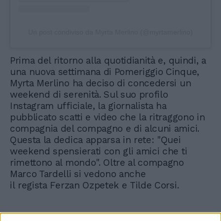
Un post condiviso da Myrta Merlino (@myrtamerlino)
Prima del ritorno alla quotidianità e, quindi, a
una nuova settimana di Pomeriggio Cinque,
Myrta Merlino ha deciso di concedersi un
weekend di serenità. Sul suo profilo
Instagram ufficiale, la giornalista ha
pubblicato scatti e video che la ritraggono in
compagnia del compagno e di alcuni amici.
Questa la dedica apparsa in rete: "Quei
weekend spensierati con gli amici che ti
rimettono al mondo". Oltre al compagno
Marco Tardelli si vedono anche
il regista Ferzan Ozpetek e Tilde Corsi.