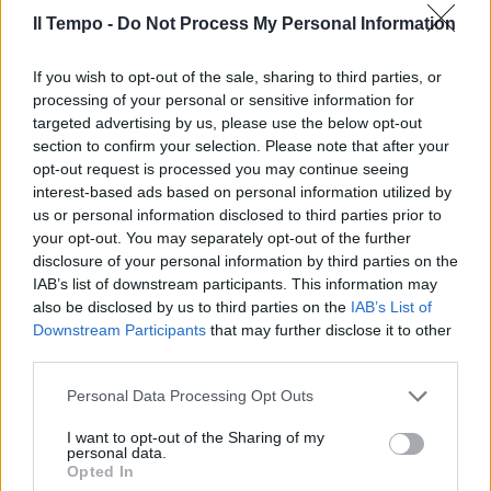
Il Tempo -
Do Not Process My Personal Information
If you wish to opt-out of the sale, sharing to third parties, or
Bordata di Striscia a Merlino:
"Ritocchino...". E spunta
processing of your personal or sensitive information for
d'Urso
targeted advertising by us, please use the below opt-out
section to confirm your selection. Please note that after your
opt-out request is processed you may continue seeing
interest-based ads based on personal information utilized by
us or personal information disclosed to third parties prior to
your opt-out. You may separately opt-out of the further
disclosure of your personal information by third parties on the
IAB’s list of downstream participants. This information may
Presto sono arrivate le reazioni degli utenti
also be disclosed by us to third parties on the
IAB’s List of
che, in risposta al post, hanno scritto: "Tanta
Downstream Participants
that may further disclose it to other
stima. Ammiro la tua professionalità, il tuo
third parties.
garbo e quando serve l'autorevolezza nel
Personal Data Processing Opt Outs
porti. Molto preparata a 360 gradi" o
"Bellissima donna e per bene. Ti seguivo già
I want to opt-out of the Sharing of my
di mattina, adesso il pomeriggio. Grazie per la
personal data.
Opted In
tua educazione".