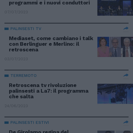
programmi e i nuovi conduttori
07/07/2023
PALINSESTI TV
Mediaset, come cambiano i talk
con Berlinguer e Merlino: il
retroscena
03/07/2023
TERREMOTO
Retroscena tv rivoluzione
palinsesti a La7: il programma
che salta
24/06/2023
PALINSESTI ESTIVI
De Girolamo regina del