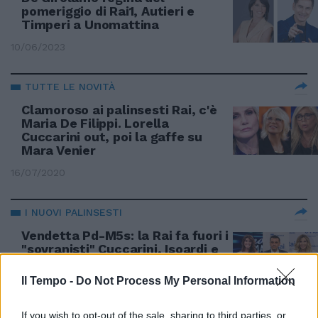
pomeriggio di Rai1, Autieri e
Timperi a Unomattina
10/06/2023
TUTTE LE NOVITÀ
Clamoroso ai palinsesti Rai, c'è
Maria De Filippi. Lorella
Cuccarini out, poi la gaffe su
Mara Venier
16/07/2020
I NUOVI PALINSESTI
Vendetta Pd-M5s: la Rai fa fuori i
"sovranisti" Cuccarini, Isoardi e
Poletti
Il Tempo -
Do Not Process My Personal Information
16/06/2020
If you wish to opt-out of the sale, sharing to third parties, or