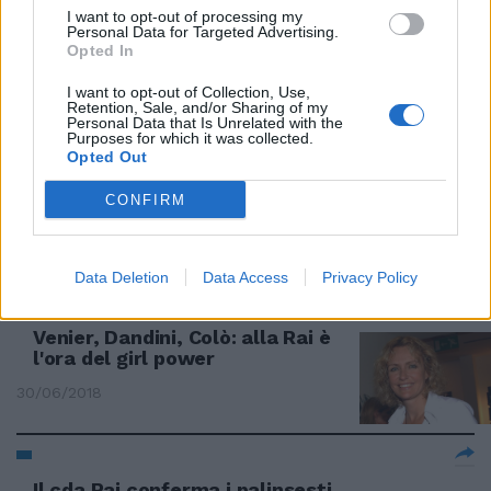
I want to opt-out of processing my
GRANDI MANOVRE
Personal Data for Targeted Advertising.
Chi viene e chi va: i palinsesti Rai
Opted In
agitano i Cinquestelle
I want to opt-out of Collection, Use,
Retention, Sale, and/or Sharing of my
16/06/2019
Personal Data that Is Unrelated with the
Purposes for which it was collected.
Opted Out
NUOVI PALINSESTI
CONFIRM
La Rai punta sull'usato sicuro
30/06/2018
Data Deletion
Data Access
Privacy Policy
LA TV CHE VERRÀ
Venier, Dandini, Colò: alla Rai è
l'ora del girl power
30/06/2018
Il cda Rai conferma i palinsesti