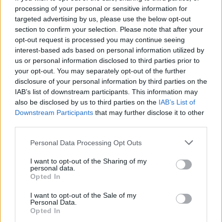
TV E POLEMICHE
processing of your personal or sensitive information for
targeted advertising by us, please use the below opt-out
La "sovranista" Cuccarini torna
in Rai e Heather Parisi sbrocca
section to confirm your selection. Please note that after your
opt-out request is processed you may continue seeing
14/07/2019
interest-based ads based on personal information utilized by
us or personal information disclosed to third parties prior to
your opt-out. You may separately opt-out of the further
LA TV CHE VERRÀ
disclosure of your personal information by third parties on the
Palinsesti Rai, chi entra e chi
IAB’s list of downstream participants. This information may
esce. Fiorello sul web, Fazio
also be disclosed by us to third parties on the
IAB’s List of
trasloca sul due
Downstream Participants
that may further disclose it to other
third parties.
14/07/2019
Personal Data Processing Opt Outs
PALINSESTI E INDISCREZIONI
I want to opt-out of the Sharing of my
Il nuovo Fazio, l'effetto domino
personal data.
al Tg1, la fiction... Ecco cosa
Opted In
ved-Rai
I want to opt-out of the Sale of my
07/07/2019
Personal Data.
Opted In