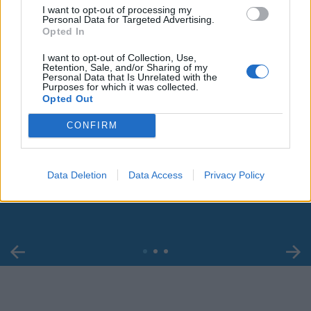
I want to opt-out of processing my
Personal Data for Targeted Advertising.
Opted In
I want to opt-out of Collection, Use,
Retention, Sale, and/or Sharing of my
Personal Data that Is Unrelated with the
Purposes for which it was collected.
Opted Out
CONFIRM
00:00
01:16
Data Deletion
Data Access
Privacy Policy
Leonardo Maria Del Vecchio dall'ex compagna
in ospedale. Le dichiarazioni ai giornalisti