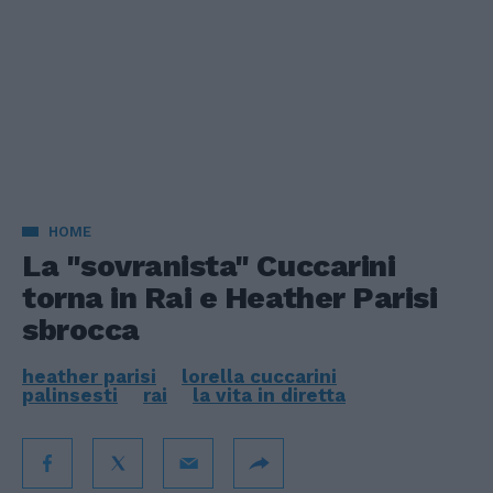
HOME
La "sovranista" Cuccarini
torna in Rai e Heather Parisi
sbrocca
heather parisi
lorella cuccarini
palinsesti
rai
la vita in diretta