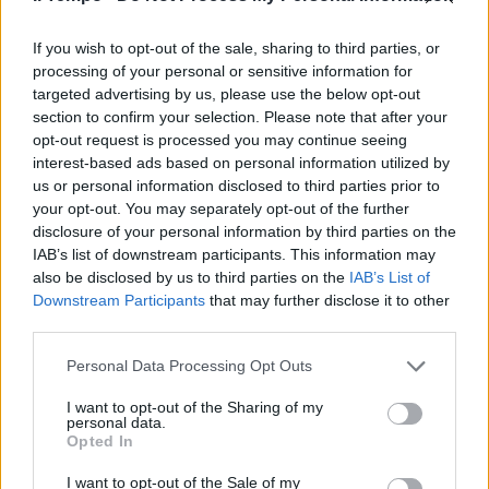
delibera: avranno una tomba al
Verano
If you wish to opt-out of the sale, sharing to third parties, or
22/03/2023
processing of your personal or sensitive information for
targeted advertising by us, please use the below opt-out
section to confirm your selection. Please note that after your
SU CHI
opt-out request is processed you may continue seeing
"L'unica concessione". Maria De
interest-based ads based on personal information utilized by
Filippi dopo Costanzo, lo scoop
us or personal information disclosed to third parties prior to
di Signorini
your opt-out. You may separately opt-out of the further
disclosure of your personal information by third parties on the
18/03/2023
IAB’s list of downstream participants. This information may
also be disclosed by us to third parties on the
IAB’s List of
RITORNO
Downstream Participants
that may further disclose it to other
third parties.
"Come mi è stato insegnato". De
Filippi spezza il cuore ai
Personal Data Processing Opt Outs
telespettatori
16/03/2023
I want to opt-out of the Sharing of my
personal data.
Opted In
I want to opt-out of the Sale of my