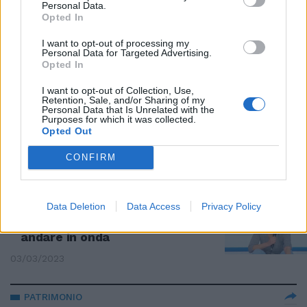
Personal Data.
"Non lo devi fare". De Filippi e il
Opted In
crollo in tv: l'intervista più
difficile
I want to opt-out of processing my
Personal Data for Targeted Advertising.
09/03/2023
Opted In
I want to opt-out of Collection, Use,
COMMOVENTE
Retention, Sale, and/or Sharing of my
Personal Data that Is Unrelated with the
De Filippi-Costanzo, il video che
Purposes for which it was collected.
emoziona i social | GUARDA
Opted Out
07/03/2023
CONFIRM
RITORNO
Data Deletion
Data Access
Privacy Policy
"Nessuno deve farlo". Maria De
Filippi, le nuove condizioni per
andare in onda
03/03/2023
PATRIMONIO