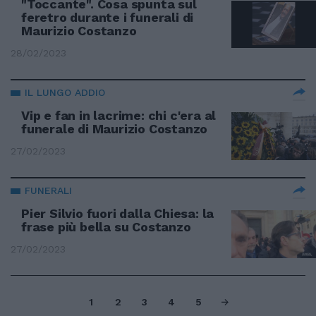
"Toccante". Cosa spunta sul
feretro durante i funerali di
Maurizio Costanzo
28/02/2023
IL LUNGO ADDIO
Vip e fan in lacrime: chi c'era al
funerale di Maurizio Costanzo
27/02/2023
FUNERALI
Pier Silvio fuori dalla Chiesa: la
frase più bella su Costanzo
27/02/2023
1
2
3
4
5