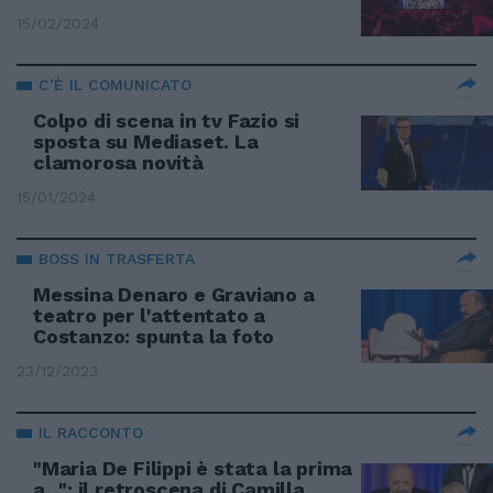
15/02/2024
C’È IL COMUNICATO
Colpo di scena in tv Fazio si
sposta su Mediaset. La
clamorosa novità
15/01/2024
BOSS IN TRASFERTA
Messina Denaro e Graviano a
teatro per l'attentato a
Costanzo: spunta la foto
23/12/2023
IL RACCONTO
"Maria De Filippi è stata la prima
a...": il retroscena di Camilla