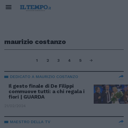
maurizio costanzo
1
2
3
4
5
DEDICATO A MAURIZIO COSTANZO
Il gesto finale di De Filippi
commuove tutti: a chi regala i
fiori | GUARDA
21/02/2024
MAESTRO DELLA TV