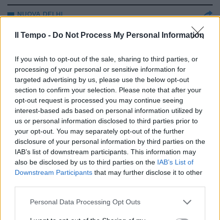
NUOVA DELHI
Putin a Modi: "Continueremo a
Il Tempo -
Do Not Process My Personal Information
fornire petrolio all'India. C'è
grande fiducia"
If you wish to opt-out of the sale, sharing to third parties, or
05/12/2025
processing of your personal or sensitive information for
targeted advertising by us, please use the below opt-out
section to confirm your selection. Please note that after your
SUMMIT IN CINA
opt-out request is processed you may continue seeing
"Ordine mondiale multipolare". Il
interest-based ads based on personal information utilized by
piano di Xi, Putin e Modi e il
us or personal information disclosed to third parties prior to
messaggio all'Occidente
your opt-out. You may separately opt-out of the further
disclosure of your personal information by third parties on the
31/08/2025
IAB’s list of downstream participants. This information may
also be disclosed by us to third parties on the
IAB’s List of
SCENARI GLOBALI
Downstream Participants
that may further disclose it to other
third parties.
Usa, Russia, India e Cina: gli
imperi sono tornati e l'Ue è
Personal Data Processing Opt Outs
assente
26/08/2025