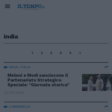
india
1
2
3
4
5
INDIA-ITALIA
Meloni e Modi sanciscono il
Partenariato Strategico
Speciale: "Giornata storica"
20/05/2026
COMMERCIO