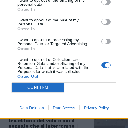
I want to opt-out of the Sharing of my
personal data.
Opted In
DECISIVO INTERVENTO DIPLOMATICO
I want to opt-out of the Sale of my
Personal Data.
"A Trump il premio Nobel per la
Opted In
Pace". La proposta dopo la
tregua in Asia
I want to opt-out of processing my
Personal Data for Targeted Advertising.
21/06/2025
Opted In
I want to opt-out of Collection, Use,
MIRACOLATO
Retention, Sale, and/or Sharing of my
Personal Data that Is Unrelated with the
"Corpi tutti intorno a me".
Purposes for which it was collected.
Disastro aereo in India, c'è un
Opted Out
superstite: cos'ha visto
CONFIRM
12/06/2025
DRAMMA NEI CIELI
Data Deletion
Data Access
Privacy Policy
Aereo caduto in India, la
traiettoria del volo e poi il
segnale che si interrompe |