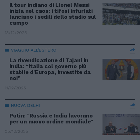
Il tour indiano di Lionel Messi
inizia nel caos: i tifosi infuriati
lanciano i sedili dello stadio sul
campo
13/12/2025
VIAGGIO ALL'ESTERO
La rivendicazione di Tajani in
India: “Italia col governo più
stabile d'Europa, investite da
noi”
11/12/2025
NUOVA DELHI
Putin: "Russia e India lavorano
per un nuovo ordine mondiale"
05/12/2025