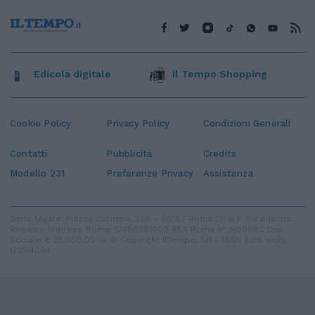
Edicola digitale
Il Tempo Shopping
Cookie Policy
Privacy Policy
Condizioni Generali
Contatti
Pubblicità
Credits
Modello 231
Preferenze Privacy
Assistenza
Sede legale: Piazza Colonna, 366 - 00187 Roma CF e P. Iva e Iscriz.
Registro Imprese Roma: 13486391009 REA Roma n° 1450962 Cap.
Sociale € 25.000,00 i.v. © Copyright IlTempo. Srl - ISSN (sito web):
1721-4084
TORNA SU