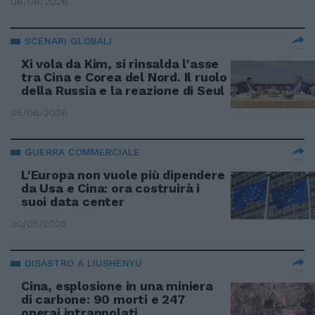
08/06/2026
SCENARI GLOBALI
Xi vola da Kim, si rinsalda l'asse
tra Cina e Corea del Nord. Il ruolo
della Russia e la reazione di Seul
05/06/2026
GUERRA COMMERCIALE
L'Europa non vuole più dipendere
da Usa e Cina: ora costruirà i
suoi data center
30/05/2026
DISASTRO A LIUSHENYU
Cina, esplosione in una miniera
di carbone: 90 morti e 247
operai intrappolati