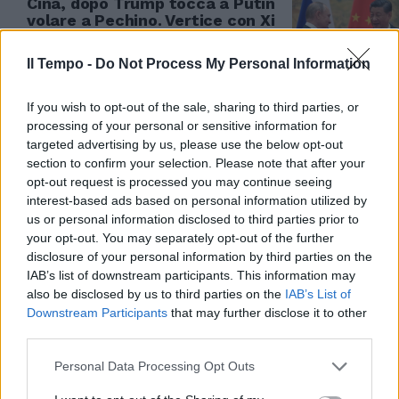
Cina, dopo Trump tocca a Putin
volare a Pechino. Vertice con Xi
Jinping il 19 e 20 maggio
Il Tempo -
Do Not Process My Personal Information
16/05/2026
If you wish to opt-out of the sale, sharing to third parties, or
GUERRA IN MEDIO ORIENTE
processing of your personal or sensitive information for
Iran, Araghchi: "Pronti ad
targeted advertising by us, please use the below opt-out
accogliere ogni sforzo della Cina
section to confirm your selection. Please note that after your
per la pace"
opt-out request is processed you may continue seeing
interest-based ads based on personal information utilized by
15/05/2026
us or personal information disclosed to third parties prior to
your opt-out. You may separately opt-out of the further
VISITA IN CINA
disclosure of your personal information by third parties on the
IAB’s list of downstream participants. This information may
Trump saluta Xi e annuncia:
also be disclosed by us to third parties on the
IAB’s List of
"Sull'Iran la pensiamo allo
Downstream Participants
that may further disclose it to other
stesso modo. Hormuz deve
third parties.
riaprire"
15/05/2026
Personal Data Processing Opt Outs