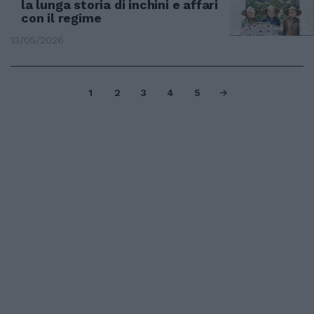
la lunga storia di inchini e affari
con il regime
13/05/2026
1
2
3
4
5