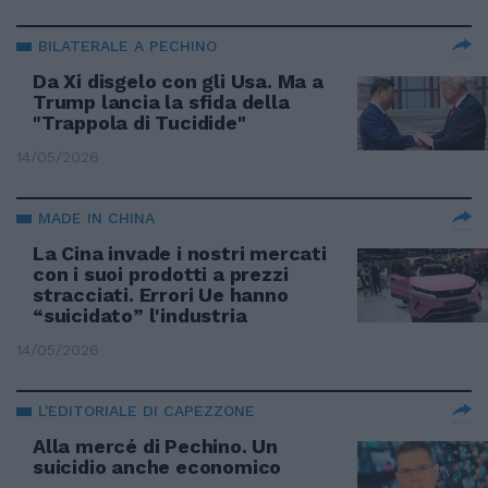
BILATERALE A PECHINO
Da Xi disgelo con gli Usa. Ma a
Trump lancia la sfida della
"Trappola di Tucidide"
14/05/2026
MADE IN CHINA
La Cina invade i nostri mercati
con i suoi prodotti a prezzi
stracciati. Errori Ue hanno
“suicidato” l'industria
14/05/2026
L'EDITORIALE DI CAPEZZONE
Alla mercé di Pechino. Un
suicidio anche economico