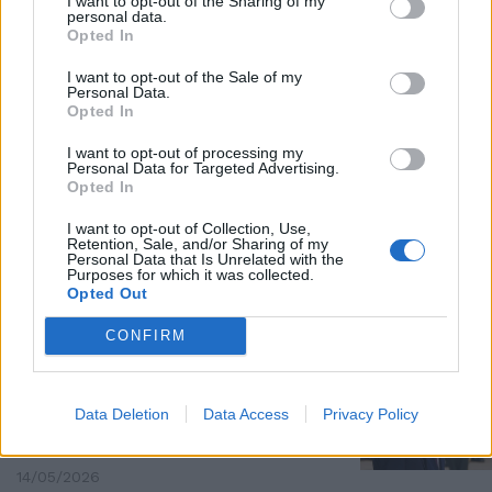
I want to opt-out of the Sharing of my
personal data.
COLPO GROSSO AL DRAGO ROSSO
Opted In
Cina, Rubio sigilla Taiwan e frena
i detrattori: "La nostra politica
I want to opt-out of the Sale of my
Personal Data.
non cambia"
Opted In
14/05/2026
I want to opt-out of processing my
Personal Data for Targeted Advertising.
Opted In
IL SIGNIFICATO
Cos'è la “trappola di Tucidide”
I want to opt-out of Collection, Use,
Retention, Sale, and/or Sharing of my
evocata da Xi? Si riaccende lo
Personal Data that Is Unrelated with the
spettro della guerra
Purposes for which it was collected.
Opted Out
14/05/2026
CONFIRM
ALLERTA DELL'INTELLIGENCE
Munizioni esaurite e leadership
Data Deletion
Data Access
Privacy Policy
globale erosa: la Cina guadagna
mentre gli Usa combattono
14/05/2026