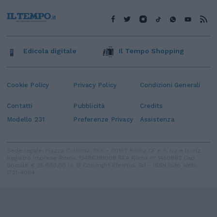
Edicola digitale
Il Tempo Shopping
Cookie Policy
Privacy Policy
Condizioni Generali
Contatti
Pubblicità
Credits
Modello 231
Preferenze Privacy
Assistenza
Sede legale: Piazza Colonna, 366 - 00187 Roma CF e P. Iva e Iscriz.
Registro Imprese Roma: 13486391009 REA Roma n° 1450962 Cap.
Sociale € 25.000,00 i.v. © Copyright IlTempo. Srl - ISSN (sito web):
1721-4084
TORNA SU