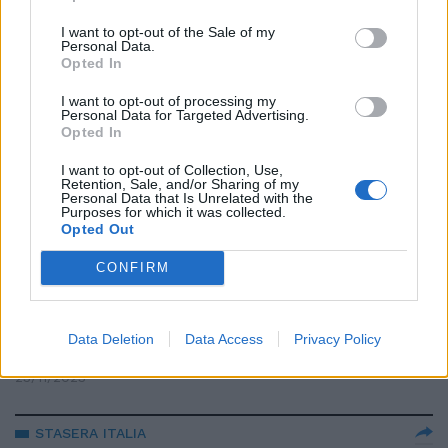
ostaggi"
I want to opt-out of the Sale of my
25/11/2023
Personal Data.
Opted In
TALEBANI VERDI
I want to opt-out of processing my
Personal Data for Targeted Advertising.
"La nuova religione della
Opted In
sinistra". Cruciani demolisce gli
ambientalisti e l'idolatria green
I want to opt-out of Collection, Use,
Retention, Sale, and/or Sharing of my
Personal Data that Is Unrelated with the
24/11/2023
Purposes for which it was collected.
Opted Out
ALLERTA PREVENTIVA
CONFIRM
Sallusti va controcorrente
sull'audio di Giulia: "Non c'era
paura per sé stessa". Ecco
Data Deletion
Data Access
Privacy Policy
perché
23/11/2023
STASERA ITALIA