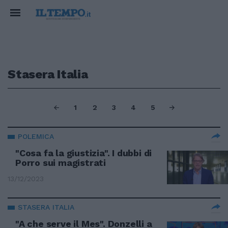
Stasera Italia
1
2
3
4
5
POLEMICA
"Cosa fa la giustizia". I dubbi di
Porro sui magistrati
13/12/2023
STASERA ITALIA
"A che serve il Mes". Donzelli a