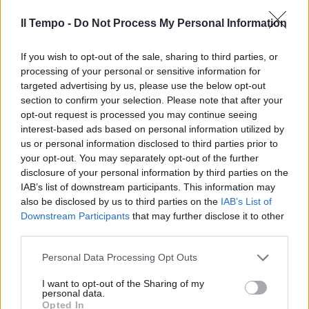
27/11/2023
Il Tempo -
Do Not Process My Personal Information
SMASCHERATI
If you wish to opt-out of the sale, sharing to third parties, or
"Neanche ai mafiosi". Scontro
processing of your personal or sensitive information for
magistrati, l'attacco di
targeted advertising by us, please use the below opt-out
Scaraffia
section to confirm your selection. Please note that after your
opt-out request is processed you may continue seeing
27/11/2023
interest-based ads based on personal information utilized by
us or personal information disclosed to third parties prior to
your opt-out. You may separately opt-out of the further
STASERA ITALIA
disclosure of your personal information by third parties on the
"Una frase considerata
IAB’s list of downstream participants. This information may
eversiva". Toghe rosse, con chi
also be disclosed by us to third parties on the
IAB’s List of
se la prende Porro
Downstream Participants
that may further disclose it to other
27/11/2023
third parties.
Personal Data Processing Opt Outs
EX 007
I want to opt-out of the Sharing of my
Hamas-Israele, il retroscena di
personal data.
Mancini: "Chi mancava tra gli
Opted In