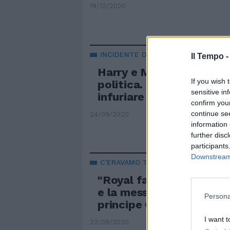
19/12/2020
INCIDENTE DIPLOMATICO
Il Tempo 
Harry e Meghan si butta
If you wish 
politica. L'appello anti
sensitive in
infuriare la Regina
confirm you
continue se
24/09/2020
information 
further disc
participants
Downstream 
C'ERAVAMO TANTO AMATI
"Royal family a pezzi". 
e la messinscena in quel
Persona
principe Carlo
I want t
22/08/2020