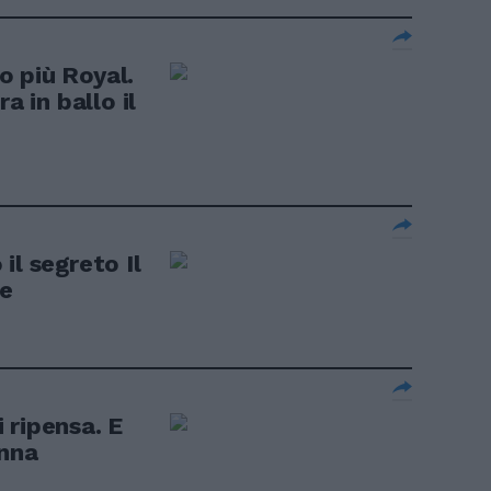
 più Royal.
a in ballo il
il segreto Il
pe
 ripensa. E
onna