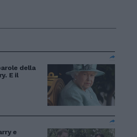
arole della
. E il
arry e