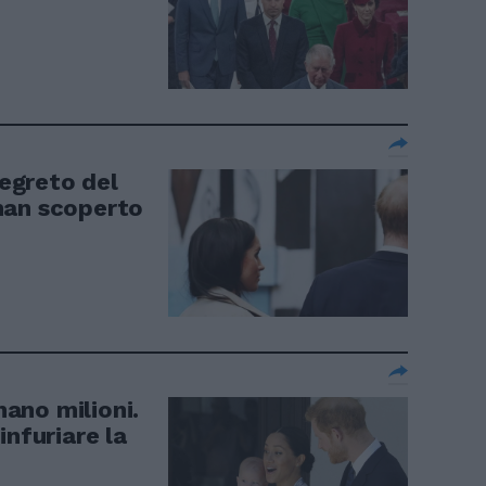
segreto del
han scoperto
ano milioni.
infuriare la