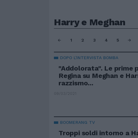
Harry e Meghan
1
2
3
4
5
DOPO L'INTERVISTA BOMBA
"Addolorata". Le prime p
Regina su Meghan e Harry
razzismo...
09/03/2021
BOOMERANG TV
Troppi soldi intorno a H