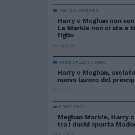
TOLTO IL MARCHIO
Harry e Meghan non sono
La Markle non ci sta e tir
figlio
23/02/2020
FUORI DALLA CORONA
Harry e Meghan, svelato 
nuovo lavoro del princi
16/02/2020
SENZA PACE
Meghan Markle, Harry ci
tra i duchi spunta Mad
07/02/2020