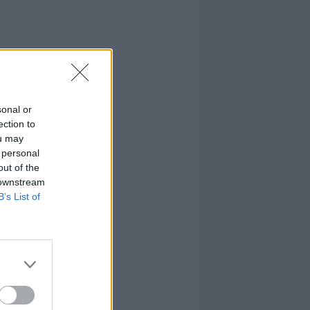
sonal or
ection to
ou may
 personal
out of the
 downstream
B’s List of