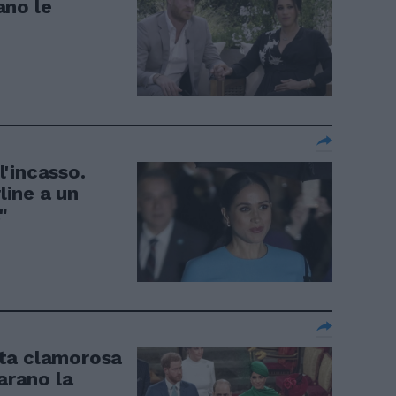
ano le
'incasso.
line a un
"
ta clamorosa
arano la