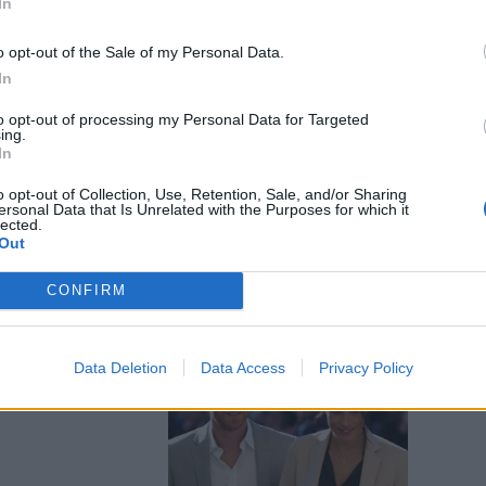
In
o opt-out of the Sale of my Personal Data.
In
a e invita il
to opt-out of processing my Personal Data for Targeted
ing.
han
In
o opt-out of Collection, Use, Retention, Sale, and/or Sharing
ersonal Data that Is Unrelated with the Purposes for which it
lected.
Out
CONFIRM
ngeles la
Data Deletion
Data Access
Privacy Policy
dele