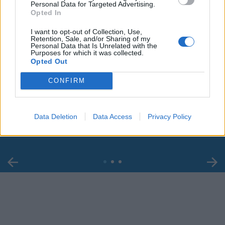
Personal Data for Targeted Advertising.
Opted In
I want to opt-out of Collection, Use,
Retention, Sale, and/or Sharing of my
Personal Data that Is Unrelated with the
Purposes for which it was collected.
Opted Out
00:00
01:16
CONFIRM
Leonardo Maria Del Vecchio dall'ex compagna
Data Deletion
Data Access
Privacy Policy
in ospedale. Le dichiarazioni ai giornalisti