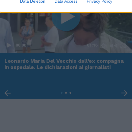
Data Deletion
Data Access
Privacy Policy
00:00
01:16
Leonardo Maria Del Vecchio dall'ex compagna
in ospedale. Le dichiarazioni ai giornalisti