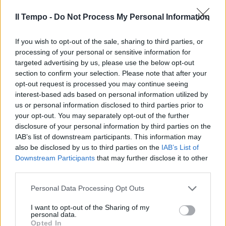
MINACCE
Il Tempo -
Do Not Process My Personal Information
Meta blocca account WhatsApp
"collegati a hacker iraniani": su
chi puntavano
If you wish to opt-out of the sale, sharing to third parties, or
processing of your personal or sensitive information for
24/08/2024
targeted advertising by us, please use the below opt-out
section to confirm your selection. Please note that after your
opt-out request is processed you may continue seeing
DISSERVIZI SOCIAL
interest-based ads based on personal information utilized by
WhatsApp down, l'app va in tilt.
us or personal information disclosed to third parties prior to
Valanga di segnalazioni
your opt-out. You may separately opt-out of the further
disclosure of your personal information by third parties on the
03/04/2024
IAB’s list of downstream participants. This information may
also be disclosed by us to third parties on the
IAB’s List of
A SCAMPIA
Downstream Participants
that may further disclose it to other
third parties.
Dalla lite sul gruppo Whatsapp
tra mamme alla rissa:
Personal Data Processing Opt Outs
l'incredibile storia
21/03/2024
I want to opt-out of the Sharing of my
personal data.
Opted In