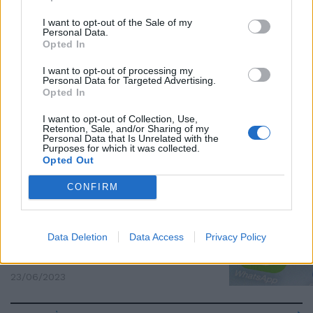
EUROPEE SOCIAL
I want to opt-out of the Sale of my
Personal Data.
Il canale WhatsApp piace i
Opted In
politici: la classifica degli iscritti
30/10/2023
I want to opt-out of processing my
Personal Data for Targeted Advertising.
Opted In
NOVITÀ
I want to opt-out of Collection, Use,
Retention, Sale, and/or Sharing of my
Il Tempo è su WhatsApp: il nuovo
Personal Data that Is Unrelated with the
canale per restare sempre
Purposes for which it was collected.
aggiornati | Iscriviti
Opted Out
19/10/2023
CONFIRM
ATTENZIONE
Data Deletion
Data Access
Privacy Policy
Arriva il virus che spia le chat di
Whatsapp. I consigli per evitarlo
23/06/2023