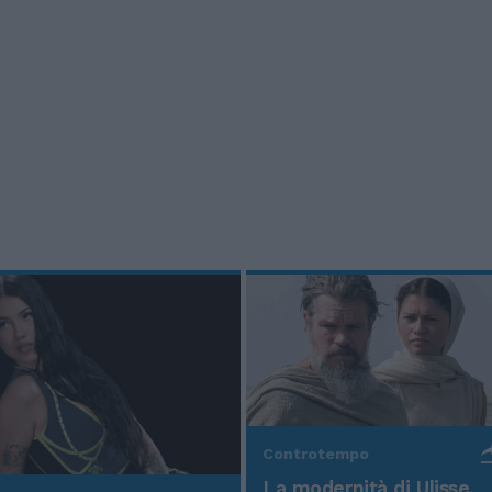
Controtempo
La modernità di Ulisse