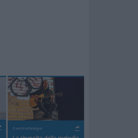
Controtempo
La rinascita della melodia