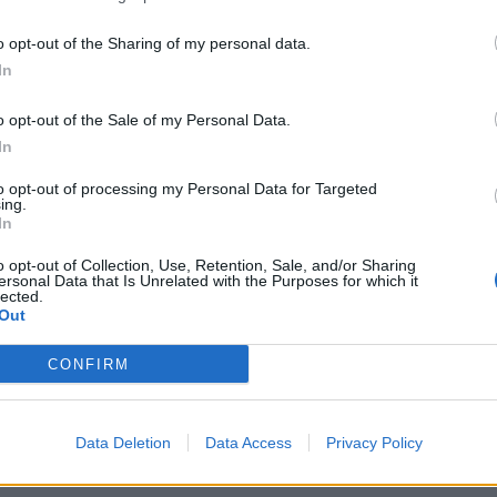
 lama di undici centimetri, ritrovato dagli
i sotto le coperte del divano. Le
o opt-out of the Sharing of my personal data.
indagini hanno permesso di far emergere
In
ncora più profondo: le condotte violente
te estorsive, somme variabili tra i 20 ei 40
o opt-out of the Sale of my Personal Data.
uotidiani per l'acquisto di stupefacenti,
In
nti da oltre dieci anni, in un clima di
ttomissione della vittima. L'uomo, su
to opt-out of processing my Personal Data for Targeted
ing.
e della Procura della Repubblica di Roma,
In
otto presso il carcere di Regina Coeli dopo
nale di Roma ha convalidato l'arresto.
o opt-out of Collection, Use, Retention, Sale, and/or Sharing
ersonal Data that Is Unrelated with the Purposes for which it
dre, visibilmente scossa, è stata assistita
lected.
Out
e del 118.
CONFIRM
Data Deletion
Data Access
Privacy Policy