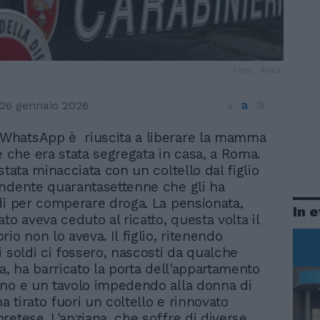
Foto: Ansa
a
a
26 gennaio 2026
a
a WhatsApp è riuscita a liberare la mamma
e che era stata segregata in casa, a Roma.
stata minacciata con un coltello dal figlio
ndente quarantasettenne che gli ha
di per comperare droga. La pensionata,
In 
to aveva ceduto al ricatto, questa volta il
io non lo aveva. Il figlio, ritenendo
i soldi ci fossero, nascosti da qualche
a, ha barricato la porta dell'appartamento
no e un tavolo impedendo alla donna di
ha tirato fuori un coltello e rinnovato
retese. L'anziana, che soffre di diverse