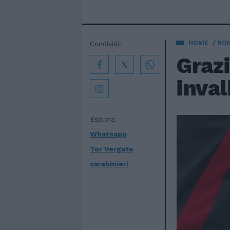
HOME
ROM
Condividi:
Graz
inval
Esplora:
Whatsapp
Tor Vergata
carabinieri