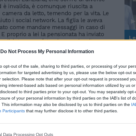
d è invalida, è comunque riuscita a
n camera da letto, temendo per la vita. Le
aiuto i social network. La figlia le aveva
egato come mandare messaggi in caso di
E proprio a lei la pensionata ha inviato
Le
a d'aiuto e una foto che era riuscita a
da
la porta sbarrata. La giovane ha così
Rudy Giuliani a Come States?
Le
-
Do Not Process My Personal Information
arabinieri e una pattuglia della Stazione
Trump, Meloni e la strategia
americana
ta è giunta sul posto, è riuscita ad entrare
to opt-out of the sale, sharing to third parties, or processing of your per
mento, ha liberato l'anziana e ha arrestato
formation for targeted advertising by us, please use the below opt-out s
omano con l'accusa di sequestro di
r selection. Please note that after your opt-out request is processed y
copo di estorsione e maltrattamenti
eing interest-based ads based on personal information utilized by us or
iari.
disclosed to third parties prior to your opt-out. You may separately opt-
losure of your personal information by third parties on the IAB’s list of
ell'indagato ha poi presentato regolare
. This information may also be disclosed by us to third parties on the
IA
econdo quanto ricostruito dai carabinieri,
Participants
that may further disclose it to other third parties.
reda a una crisi di astinenza dovuta
a tossicodipendenza, avrebbe barricato la
resso, puntando contro la madre un
l Data Processing Opt Outs