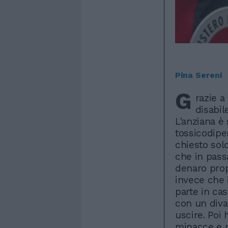
Pina Sereni
G
razie 
disabil
L'anziana è 
tossicodipe
chiesto sol
che in passa
denaro propr
invece che 
parte in cas
con un diva
uscire. Poi 
minacce e p