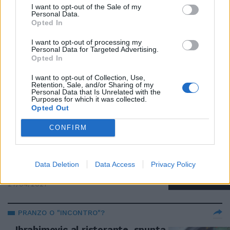
La genialità in tavola, la novità
I want to opt-out of the Sale of my
Personal Data.
di Enoteca La Torre
Opted In
20/06/2021
I want to opt-out of processing my
Personal Data for Targeted Advertising.
Opted In
NESSUNA PIETÀ
Multe e chiusure, esplode la
I want to opt-out of Collection, Use,
Retention, Sale, and/or Sharing of my
protesta dei ristoranti: la
Personal Data that Is Unrelated with the
pioggia non ferma le sanzioni
Purposes for which it was collected.
Opted Out
04/05/2021
CONFIRM
TRIBUNALE
Annullato il sequestro dei
Data Deletion
Data Access
Privacy Policy
dehors di Casina Valadier a Roma
27/04/2021
PRANZO O "INCONTRO"?
Ibrahimovic al ristorante, spunta