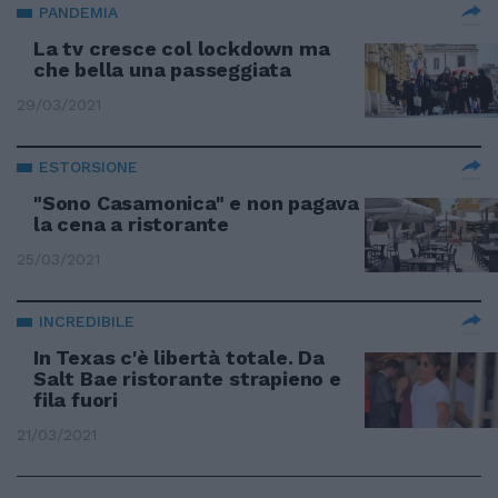
PANDEMIA
La tv cresce col lockdown ma
che bella una passeggiata
29/03/2021
ESTORSIONE
"Sono Casamonica" e non pagava
la cena a ristorante
25/03/2021
INCREDIBILE
In Texas c'è libertà totale. Da
Salt Bae ristorante strapieno e
fila fuori
21/03/2021