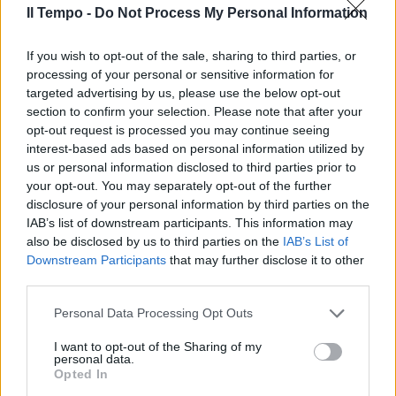
Sapori di mare e bosco. Apre a
Il Tempo -
Do Not Process My Personal Information
Formello il ristorante "Forme"
23/11/2021
If you wish to opt-out of the sale, sharing to third parties, or
processing of your personal or sensitive information for
targeted advertising by us, please use the below opt-out
LA DENUNCIA DI MR KANG
section to confirm your selection. Please note that after your
L'assurda disavventura
opt-out request is processed you may continue seeing
dell'influencer: la decisione del
interest-based ads based on personal information utilized by
ristorante all you can eat è
us or personal information disclosed to third parties prior to
incredibile
your opt-out. You may separately opt-out of the further
disclosure of your personal information by third parties on the
20/11/2021
IAB’s list of downstream participants. This information may
also be disclosed by us to third parties on the
IAB’s List of
INTERVISTA
Downstream Participants
that may further disclose it to other
third parties.
Non tornerei mai in tv, la
seconda vita di Marco Predolin
Personal Data Processing Opt Outs
10/10/2021
I want to opt-out of the Sharing of my
personal data.
Opted In
QUARTIERE PRATI A ROMA