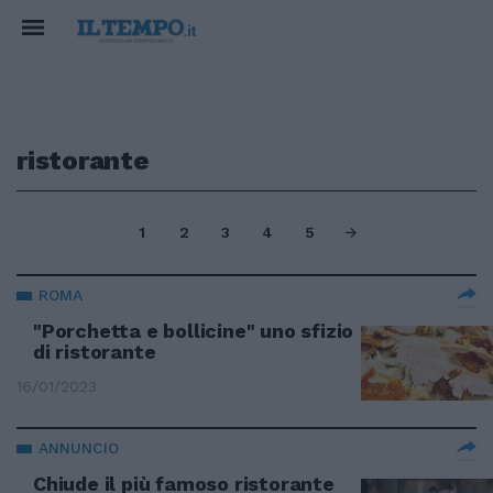
ristorante
1
2
3
4
5
ROMA
"Porchetta e bollicine" uno sfizio
di ristorante
16/01/2023
ANNUNCIO
Chiude il più famoso ristorante