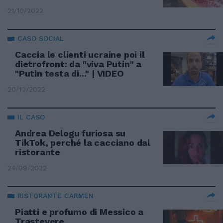
21/10/2022
CASO SOCIAL
Caccia le clienti ucraine poi il
dietrofront: da "viva Putin" a
"Putin testa di..." | VIDEO
20/10/2022
IL CASO
Andrea Delogu furiosa su
TikTok, perché la cacciano dal
ristorante
24/09/2022
RISTORANTE CARMEN
Piatti e profumo di Messico a
Trastevere