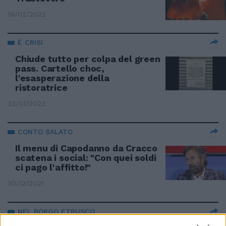
19/02/2022
È CRISI
Chiude tutto per colpa del green
pass. Cartello choc,
l'esasperazione della
ristoratrice
23/01/2022
CONTO SALATO
Il menu di Capodanno da Cracco
scatena i social: "Con quei soldi
ci pago l'affitto!"
30/12/2021
NEL BORGO ETRUSCO