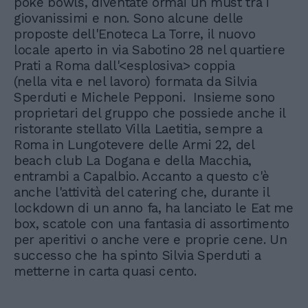
poke bowls, diventate ormai un must tra i
giovanissimi e non. Sono alcune delle
proposte dell'Enoteca La Torre, il nuovo
locale aperto in via Sabotino 28 nel quartiere
Prati a Roma dall'<esplosiva> coppia
(nella vita e nel lavoro) formata da Silvia
Sperduti e Michele Pepponi. Insieme sono
proprietari del gruppo che possiede anche il
ristorante stellato Villa Laetitia, sempre a
Roma in Lungotevere delle Armi 22, del
beach club La Dogana e della Macchia,
entrambi a Capalbio. Accanto a questo c'è
anche l'attività del catering che, durante il
lockdown di un anno fa, ha lanciato le Eat me
box, scatole con una fantasia di assortimento
per aperitivi o anche vere e proprie cene. Un
successo che ha spinto Silvia Sperduti a
metterne in carta quasi cento.