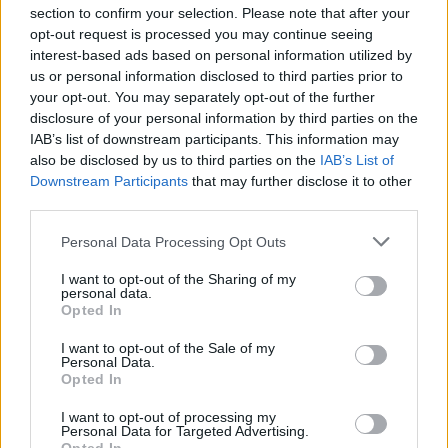
section to confirm your selection. Please note that after your
opt-out request is processed you may continue seeing
interest-based ads based on personal information utilized by
us or personal information disclosed to third parties prior to
your opt-out. You may separately opt-out of the further
disclosure of your personal information by third parties on the
IAB’s list of downstream participants. This information may
also be disclosed by us to third parties on the
IAB’s List of
Downstream Participants
that may further disclose it to other
third parties.
Personal Data Processing Opt Outs
Merita sicuramente un apprezzamento la
mise en place dei tavoli, elegantissima.
I want to opt-out of the Sharing of my
Stoviglie, posate e bicchieri sono pezzi quasi
personal data.
Opted In
unici - e bellissimi - cercati, con passione, da
Silvia curiosando nei vari
I want to opt-out of the Sale of my
mercatini della città.
Personal Data.
Opted In
I want to opt-out of processing my
Personal Data for Targeted Advertising.