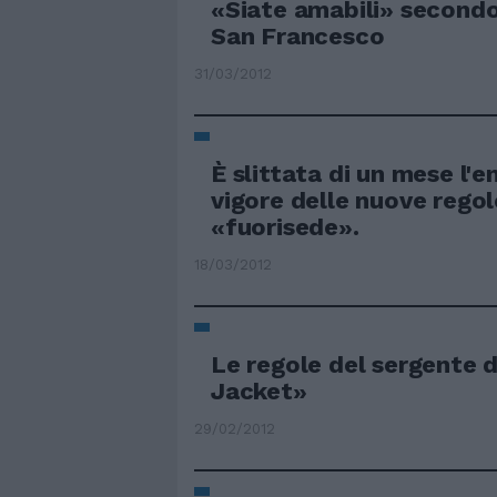
«Siate amabili» secondo 
San Francesco
31/03/2012
È slittata di un mese l'e
vigore delle nuove regol
«fuorisede».
18/03/2012
Le regole del sergente d
Jacket»
29/02/2012