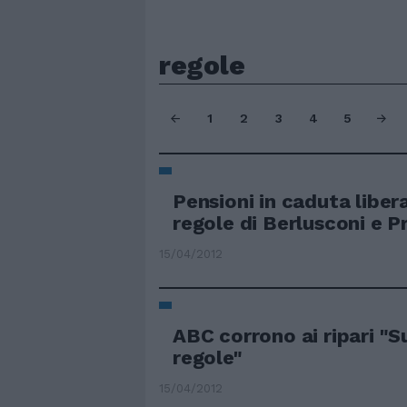
regole
1
2
3
4
5
Pensioni in caduta libera
regole di Berlusconi e P
15/04/2012
ABC corrono ai ripari "
regole"
15/04/2012