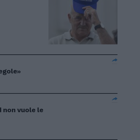
egole»
ad non vuole le