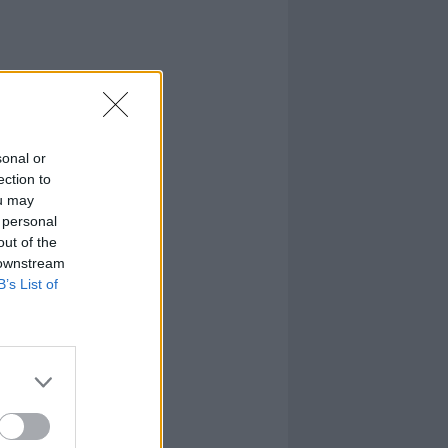
sonal or
ection to
ou may
 personal
out of the
 downstream
B’s List of