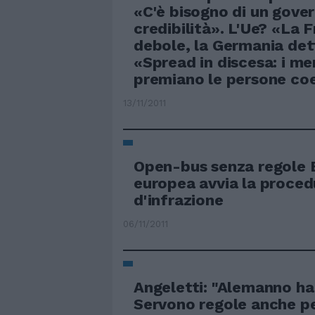
«C'è bisogno di un gove
credibilità». L'Ue? «La F
debole, la Germania det
«Spread in discesa: i me
premiano le persone co
13/11/2011
Open-bus senza regole E
europea avvia la proced
d'infrazione
06/11/2011
Angeletti: "Alemanno ha
Servono regole anche per