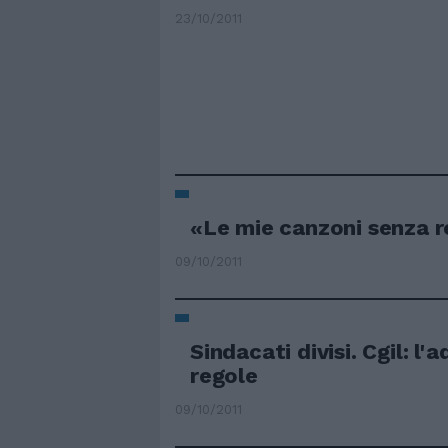
23/10/2011
«Le mie canzoni senza r
09/10/2011
Sindacati divisi. Cgil: l'
regole
09/10/2011