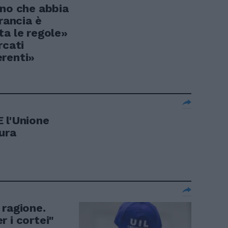
rno che abbia
rancia è
ta le regole»
rcati
erenti»
 l'Unione
ura
 ragione.
 i cortei"