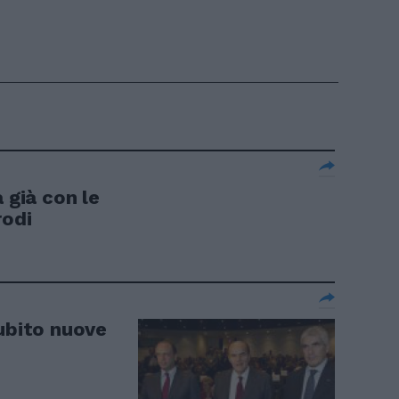
 già con le
rodi
Subito nuove