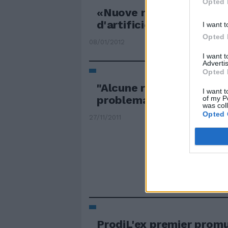
Opted 
«Nuove regole per i fuo
d'artificio»
I want t
Opted 
08/01/2012
I want 
Advertis
Opted 
"Alcune regole servono 
I want t
problema sono i pc"
of my P
was col
Opted 
27/11/2011
ProdiL'ex premier prom