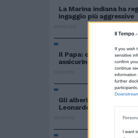
La Marina indiana ha reg
ingaggio più aggressive
26/02/2012
Il Tempo 
If you wish 
Il Papa: ora nuove regol
sensitive in
assicurino a tutti una vi
confirm you
continue se
15/01/2012
information 
further disc
participants
Downstream 
Gli alberi seguono le reg
Leonardo
Persona
15/01/2012
I want t