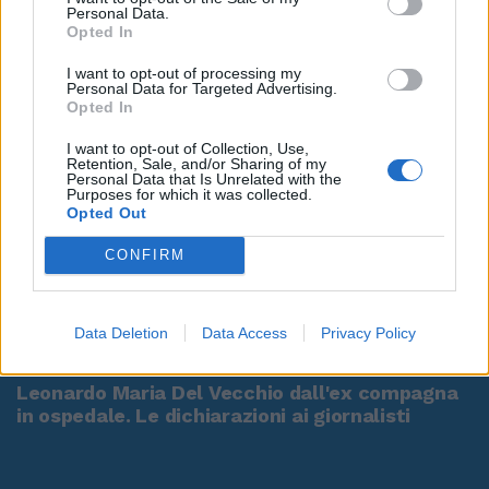
Personal Data.
Opted In
I want to opt-out of processing my
Personal Data for Targeted Advertising.
Opted In
I want to opt-out of Collection, Use,
Retention, Sale, and/or Sharing of my
Personal Data that Is Unrelated with the
Purposes for which it was collected.
Opted Out
CONFIRM
00:00
01:16
Data Deletion
Data Access
Privacy Policy
Leonardo Maria Del Vecchio dall'ex compagna
in ospedale. Le dichiarazioni ai giornalisti