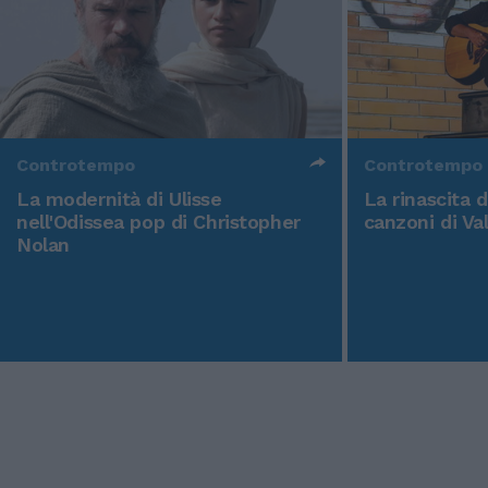
Controtempo
Controtempo
La modernità di Ulisse
La rinascita 
nell'Odissea pop di Christopher
canzoni di Va
Nolan