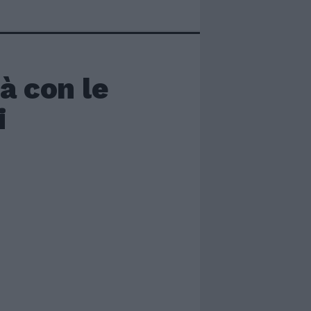
à con le
i