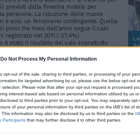
) previsti dalla finestra mobile per
lla pensione. La riduzione delle nuove
n è solo un fenomeno contingente. Quella
ei primi tre mesi dell'anno segue il calo
i registrato nel 2011 (-27,4%).
Le
 è stato il risultato del calo soprattutto
da
 pensioni di vecchiaia (-37% complessivo
Rudy Giuliani a Come States?
Le
Trump, Meloni e la strategia
inuzione per i lavoratori dipendenti del
-
Do Not Process My Personal Information
americana
 per le pensioni di anzianità il calo
 (autonomi e dipendenti) è stato del
to opt-out of the sale, sharing to third parties, or processing of your per
2012 vanno in pensione coloro che hanno
formation for targeted advertising by us, please use the below opt-out s
requisiti nel 2011 ma hanno dovuto
r selection. Please note that after your opt-out request is processed y
12 mesi previsti dalla finestra mobile (18
eing interest-based ads based on personal information utilized by us or
onomi). Stanno quindi ancora andando in
disclosed to third parties prior to your opt-out. You may separately opt-
 vecchiaia gli uomini a 65 anni e le donne
losure of your personal information by third parties on the IAB’s list of
. This information may also be disclosed by us to third parties on the
IA
ti si aggiungono i 12-18 mesi di finestra
Participants
that may further disclose it to other third parties.
 sta uscendo inoltre ancora dal lavoro con
 di anzianità grazie alle quote (almeno 60
con quota 96 tra età e contributi, a fronte