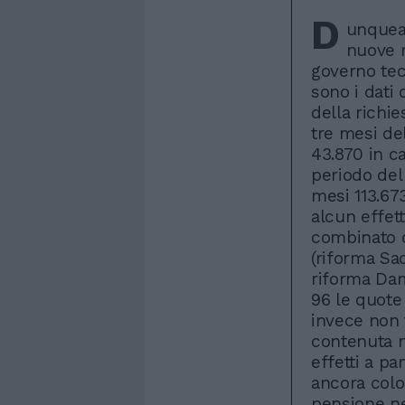
D
unquean
nuove 
governo tec
sono i dati
della richie
tre mesi de
43.870 in ca
periodo del 
mesi 113.67
alcun effet
combinato d
(riforma Sac
riforma Dam
96 le quote 
invece non 
contenuta ne
effetti a p
ancora colo
pensione ne