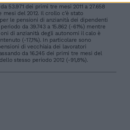
da 53.971 dei primi tre mesi 2011 a 27.658
e mesi del 2012. Il crollo c'è stato
per le pensioni di anzianità dei dipendenti
 periodo da 39.743 a 15.862 (-61%) mentre
oni di anzianità degli autonomi il calo è
ntenuto (-17,1%). In particolare sono
pensioni di vecchiaia dei lavoratori
ssando da 16.245 dei primi tre mesi del
 dello stesso periodo 2012 (-91,8%).