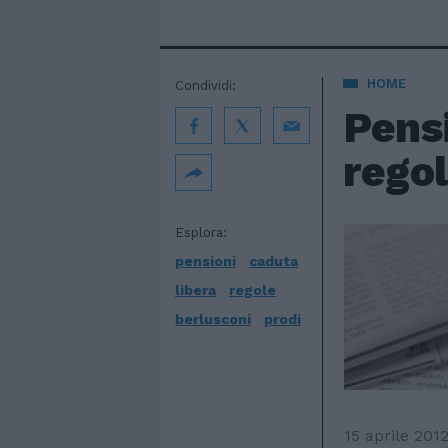
HOME
Condividi:
Pensi
regol
Esplora:
pensioni
caduta
libera
regole
berlusconi
prodi
15 aprile 201