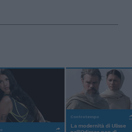
Controtempo
La modernità di Ulisse
po
nell'Odissea pop di