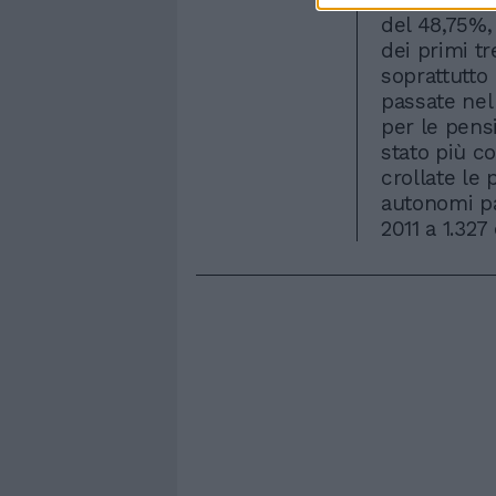
del 48,75%, 
dei primi tr
soprattutto 
passate nel
per le pensi
stato più co
crollate le 
autonomi pa
2011 a 1.327