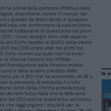
che prima della partenza effettiva delle
regole, draconiane, messe in campo dal
nico guidato da Mario Monti. A spiegarlo
 dell'Inps che confermano la caduta libera
sta dei trattamenti di quiescenza nei primi
l 2012. I nuovi assegni sono stati appena
lo del 53,1% rispetto ai 93.552 dello stesso
2011 (nel 2010 erano stati nei primi tre
3). Sono numeri sui quali non ha avuto
to la riforma Fornero ma l'effetto
ell'introduzione della finestra mobile
coni) e dello scalino previsto dalla
In 
iano per il 2011 che ha aumentato da 95 a
per la pensione di anzianità. Il crollo
tiene conto della riforma previdenziale
l decreto Salva Italia che di fatto avrà
artire dal 2013 poiché quest'anno usciranno
ro che raggiungono i requisiti per la
l 2011 e devono attendere i 12 mesi (18 per