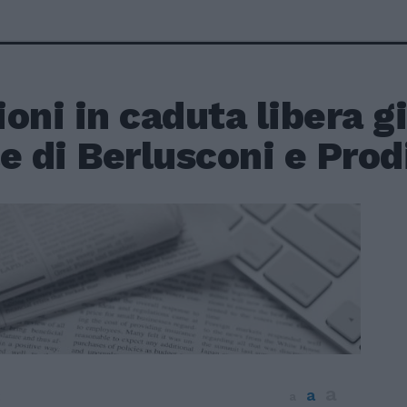
oni in caduta libera gi
e di Berlusconi e Prod
a
a
2
a