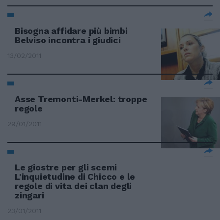
Bisogna affidare più bimbi
Belviso incontra i giudici
13/02/2011
Asse Tremonti-Merkel: troppe
regole
29/01/2011
Le giostre per gli scemi
L'inquietudine di Chicco e le
regole di vita dei clan degli
zingari
23/01/2011