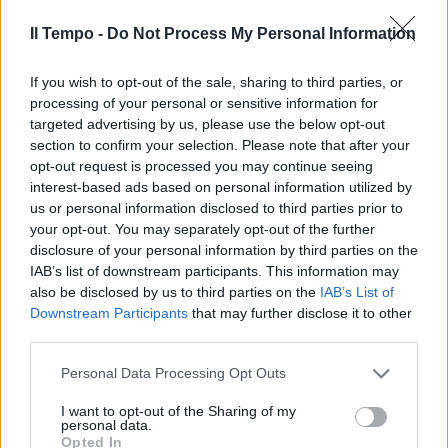
manoscritto del 1858 Le prime
regole del calcio vanno all'asta.
Il Tempo -
Do Not Process My Personal Information
01/05/2011
If you wish to opt-out of the sale, sharing to third parties, or
processing of your personal or sensitive information for
targeted advertising by us, please use the below opt-out
Santa Maria degli Angeli,
section to confirm your selection. Please note that after your
struscio durante la messa
opt-out request is processed you may continue seeing
interest-based ads based on personal information utilized by
24/04/2011
us or personal information disclosed to third parties prior to
your opt-out. You may separately opt-out of the further
disclosure of your personal information by third parties on the
IAB’s list of downstream participants. This information may
Viva la grammatica! Imparare a
also be disclosed by us to third parties on the
IAB’s List of
scrivere e a parlare si può
Downstream Participants
that may further disclose it to other
Regole da sfogliare
third parties.
24/04/2011
Personal Data Processing Opt Outs
I want to opt-out of the Sharing of my
personal data.
«Col Pd mai alleanze, ma
Opted In