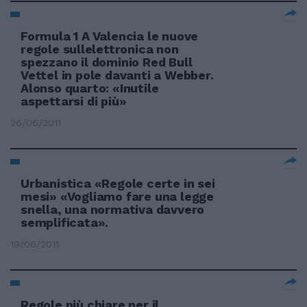
Formula 1 A Valencia le nuove
regole sullelettronica non
spezzano il dominio Red Bull
Vettel in pole davanti a Webber.
Alonso quarto: «Inutile
aspettarsi di più»
26/06/2011
Urbanistica «Regole certe in sei
mesi» «Vogliamo fare una legge
snella, una normativa davvero
semplificata».
19/06/2011
Regole più chiare per il