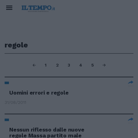
regole
1
2
3
4
5
Uomini errori e regole
31/08/2011
Nessun riflesso dalle nuove
regole Massa partito male