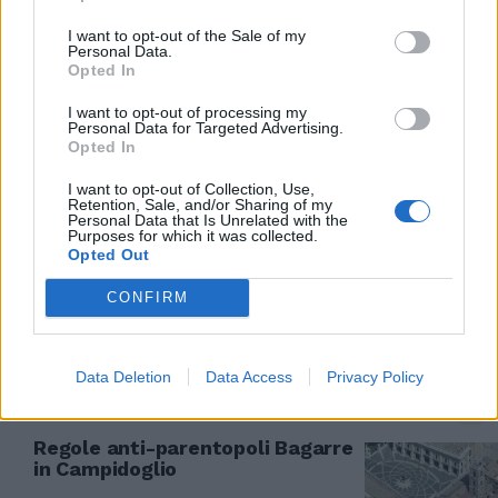
scrivere insieme le regole è
possibile».
I want to opt-out of the Sale of my
Personal Data.
03/04/2011
Opted In
I want to opt-out of processing my
Personal Data for Targeted Advertising.
Opted In
BANKITALIA I paletti di Draghi ai
superbonus dei manager bancari
I want to opt-out of Collection, Use,
Retention, Sale, and/or Sharing of my
la Banca d'Italia ha messo a
Personal Data that Is Unrelated with the
punto le nuove regole per le
Purposes for which it was collected.
remunerazioni e gli incentivi
Opted Out
delle banche, norme che
riguardano soprattutto i top
CONFIRM
manager.
02/04/2011
Data Deletion
Data Access
Privacy Policy
Regole anti-parentopoli Bagarre
in Campidoglio