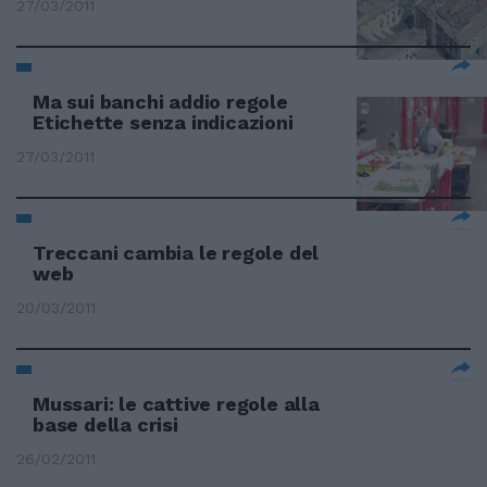
27/03/2011
Ma sui banchi addio regole
Etichette senza indicazioni
27/03/2011
Treccani cambia le regole del
web
20/03/2011
Mussari: le cattive regole alla
base della crisi
26/02/2011