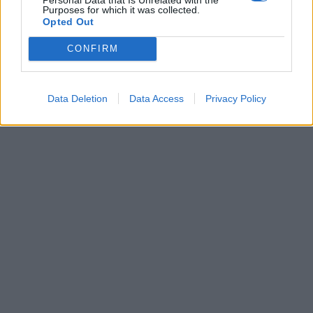
Purposes for which it was collected.
Leonardo Maria Del Vecchio dall'ex compagna
Opted Out
in ospedale. Le dichiarazioni ai giornalisti
CONFIRM
Data Deletion
Data Access
Privacy Policy