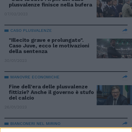
plusvalenze finisce nella bufera
07/02/2023
CASO PLUSVALENZE
"Illecito grave e prolungato".
Caso Juve, ecco le motivazioni
della sentenza
30/01/2023
MANOVRE ECONOMICHE
Fine dell'era delle plusvalenze
fittizie? Anche il governo è stufo
del calcio
26/01/2023
BIANCONERI NEL MIRINO