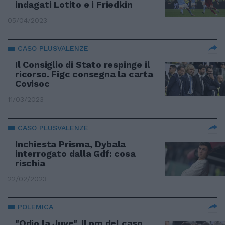
indagati Lotito e i Friedkin
05/04/2023
CASO PLUSVALENZE
Il Consiglio di Stato respinge il
ricorso. Figc consegna la carta
Covisoc
11/03/2023
CASO PLUSVALENZE
Inchiesta Prisma, Dybala
interrogato dalla Gdf: cosa
rischia
22/02/2023
POLEMICA
"Odio la Juve". Il pm del caso