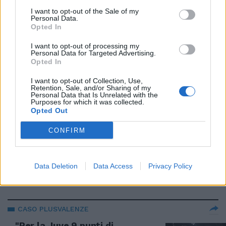
#iltempodioshø
I want to opt-out of the Sale of my
Personal Data.
21/01/2023
Opted In
I want to opt-out of processing my
VERSO IL RICORSO
Personal Data for Targeted Advertising.
Opted In
"Palese ingiustizia". I legali Juve
vanno all'attacco sulle
I want to opt-out of Collection, Use,
plusvalenze
Retention, Sale, and/or Sharing of my
Personal Data that Is Unrelated with the
20/01/2023
Purposes for which it was collected.
Opted Out
CORTE FEDERALE
CONFIRM
Juventus, stangata per le
plusvalenze: tolti 15 punti in
classifica
Data Deletion
Data Access
Privacy Policy
20/01/2023
CASO PLUSVALENZE
"Per la Juve 9 punti di