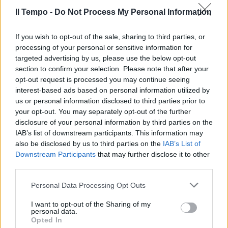
"La Juve rischia nuove
penalizzazioni". La profezia sul
Il Tempo -
Do Not Process My Personal Information
caso plusvalenze
If you wish to opt-out of the sale, sharing to third parties, or
23/01/2023
processing of your personal or sensitive information for
targeted advertising by us, please use the below opt-out
CASO PLUSVALENZE
section to confirm your selection. Please note that after your
opt-out request is processed you may continue seeing
Minacce social ai vertici Figc, i
interest-based ads based on personal information utilized by
tifosi non perdonano la
punizione alla Juve
us or personal information disclosed to third parties prior to
your opt-out. You may separately opt-out of the further
22/01/2023
disclosure of your personal information by third parties on the
IAB’s list of downstream participants. This information may
also be disclosed by us to third parties on the
IAB’s List of
DOPO LA STANGATA
Downstream Participants
that may further disclose it to other
"Per noi non cambia nulla".
third parties.
Allegri carica la Juventus
Personal Data Processing Opt Outs
21/01/2023
I want to opt-out of the Sharing of my
personal data.
Opted In