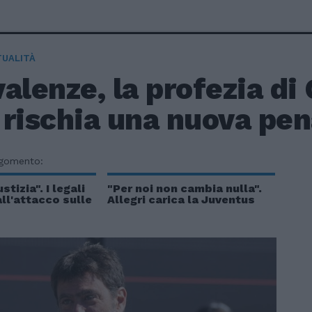
TUALITÀ
alenze, la profezia di 
rischia una nuova pen
rgomento:
stizia". I legali
"Per noi non cambia nulla".
ll'attacco sulle
Allegri carica la Juventus