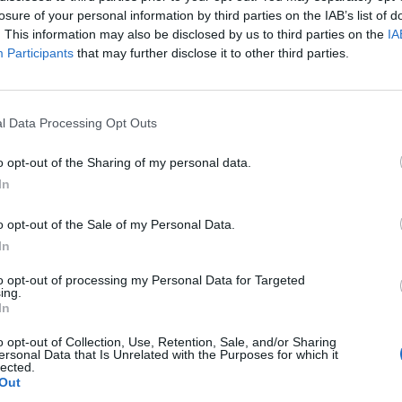
Minacce social ai vertici
losure of your personal information by third parties on the IAB’s list of
Figc, i tifosi non
. This information may also be disclosed by us to third parties on the
IA
perdonano la punizione
Participants
that may further disclose it to other third parties.
alla Juve
l Data Processing Opt Outs
o opt-out of the Sharing of my personal data.
In
o opt-out of the Sale of my Personal Data.
orzioni hanno un valore il secondo filone
In
ndi potrebbe non essere da meno. Sono
to opt-out of processing my Personal Data for Targeted
roiezioni ma stiamo parlando di una costola
ing.
e che non è andata in archivio ma che
In
ntata nelle prossime settimane. Quel
o opt-out of Collection, Use, Retention, Sale, and/or Sharing
o dev'essere concluso entro fine
ersonal Data that Is Unrelated with the Purposes for which it
oi sulla possibile sanzione Uefa, Grassani
lected.
Out
 che «la Uefa ha acceso un faro molto