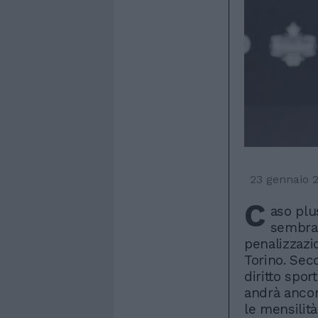
23 gennaio 
C
aso plu
sembra 
penalizzazio
Torino. Sec
diritto spor
andrà ancor
le mensilità