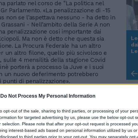
ha parlato nel corso de "La politica nel
 Gr Parlamento. «La penalizzazione di -15
us non se l'aspettava nessuno - ha detto in
a Grassani - Nell’ambito della Serie A non
na penalizzazione così importante dai
Le
lciopoli. Ma non è detto che questa sia
da
zione. La Procura Federale ha un altro
Rudy Giuliani a Come States?
Le
r un altro filone, quello più scivoloso e
Trump, Meloni e la strategia
, sulle 4 mensilità della stagione Covid
americana
inè porterà a processo la Juve e i suoi
on un nuovo deferimento potrebbero
ri punti di penalizzazione».
-
Do Not Process My Personal Information
to opt-out of the sale, sharing to third parties, or processing of your per
formation for targeted advertising by us, please use the below opt-out s
r selection. Please note that after your opt-out request is processed y
eing interest-based ads based on personal information utilized by us or
disclosed to third parties prior to your opt-out. You may separately opt-