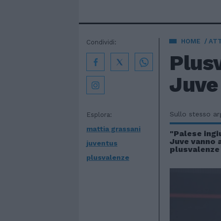
HOME
AT
Condividi:
Plusv
Juve 
Sullo stesso a
Esplora:
mattia grassani
"Palese ingiu
Juve vanno a
juventus
plusvalenze
plusvalenze