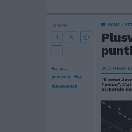
HOME
AT
Condividi:
Plusv
punti
Sullo stesso a
Esplora:
juventus
figc
"Il caso Juv
l'unico". L'a
plusvalenze
al mondo de