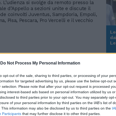
. L’udienza si svolge da remoto presso la
le d’Appello a sezioni unite e discute il
de coinvolti Juventus, Sampdoria, Empoli,
, Pisa, Pescara, Pro Vercelli e il vecchio
Le
da
Rudy Giuliani a Come States?
Le
Trump, Meloni e la strategia
americana
-
Do Not Process My Personal Information
to opt-out of the sale, sharing to third parties, or processing of your per
Plusvalenze, Juve in
formation for targeted advertising by us, please use the below opt-out s
udienza a gennaio. Quali
r selection. Please note that after your opt-out request is processed y
sono i club coinvolti
eing interest-based ads based on personal information utilized by us or
disclosed to third parties prior to your opt-out. You may separately opt-
losure of your personal information by third parties on the IAB’s list of
. This information may also be disclosed by us to third parties on the
IA
Participants
that may further disclose it to other third parties.