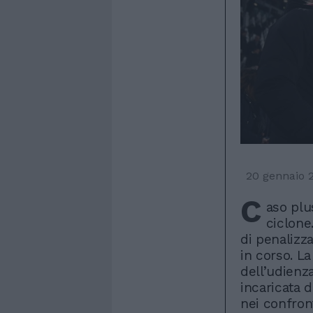
20 gennaio 
C
aso plu
ciclone
di penalizz
in corso. La
dell’udienz
incaricata 
nei confront