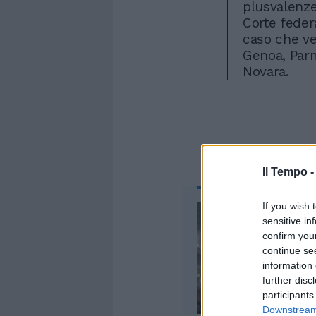
plusvalenze
Corte federa
caso che ve
Genoa, Parma
Novara.
Il Tempo 
If you wish 
sensitive in
confirm you
continue se
information 
further disc
participants
Downstream 