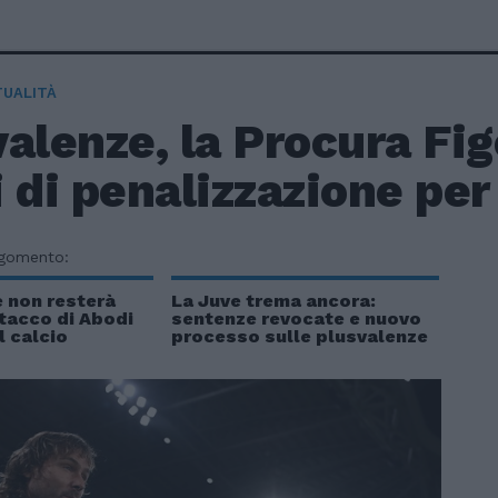
TUALITÀ
alenze, la Procura Fig
 di penalizzazione per
rgomento:
e non resterà
La Juve trema ancora:
ttacco di Abodi
sentenze revocate e nuovo
l calcio
processo sulle plusvalenze