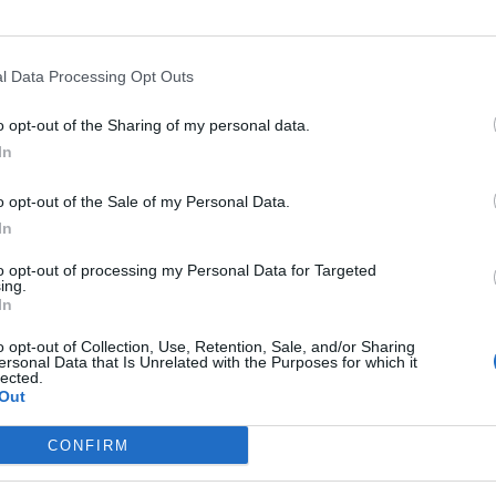
l Data Processing Opt Outs
o opt-out of the Sharing of my personal data.
In
ore federale Giuseppe Chinè ha anche
esi di inibizione per Andrea Agnelli, 20
o opt-out of the Sale of my Personal Data.
orni per Fabio Paratici, 10 mesi per
In
rubini e 12 mesi per tutti gli altri
to opt-out of processing my Personal Data for Targeted
 del club bianconero, ovvero Nedved,
ing.
 Arrivabene. Chiné ha, inoltre, chiesto
In
per gli altri club, mantenendo
o opt-out of Collection, Use, Retention, Sale, and/or Sharing
ispetto al primo processo sulle
ersonal Data that Is Unrelated with the Purposes for which it
 le richieste per le altre società coinvolte
lected.
Out
genti deferiti. La Caf dovrà ora pronunciarsi
 di revoca della sentenza di assoluzione: a
CONFIRM
deciderà sulle richieste della Procura
sentenza.