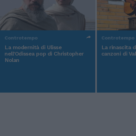
Controtempo
Controtempo
La modernità di Ulisse
La rinascita 
nell'Odissea pop di Christopher
canzoni di Va
Nolan