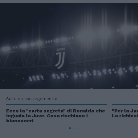
Sullo stesso argomento:
Ecco la "carta segreta" di Ronaldo che
"Per la Ju
inguaia la Juve. Cosa rischiano i
La richies
bianconeri