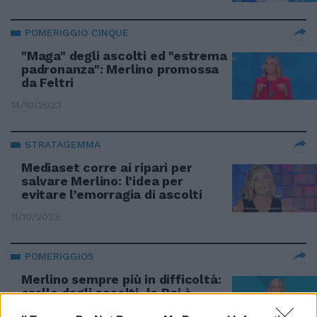
POMERIGGIO CINQUE
"Maga" degli ascolti ed "estrema
padronanza": Merlino promossa
da Feltri
14/10/2023
STRATAGEMMA
Mediaset corre ai ripari per
salvare Merlino: l’idea per
evitare l’emorragia di ascolti
11/10/2023
POMERIGGIO5
Merlino sempre più in difficoltà:
crollo degli ascolti, la Rai è
irraggiungibile