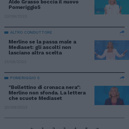
Aldo Grasso boccia il nuovo
Pomeriggio5
23/09/2023
ALTRO CONDUTTORE
Merlino se la passa male a
Mediaset: gli ascolti non
lasciano altra scelta
21/09/2023
POMERIGGIO 5
"Bollettino di cronaca nera":
Merlino non sfonda. La lettera
che scuote Mediaset
20/09/2023
1
2
3
4
5