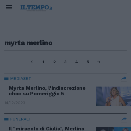
myrta merlino
1
2
3
4
5
MEDIASET
Myrta Merlino, l'indiscrezione
choc su Pomeriggio 5
14/12/2023
FUNERALI
Il "miracolo di Giulia", Merlino