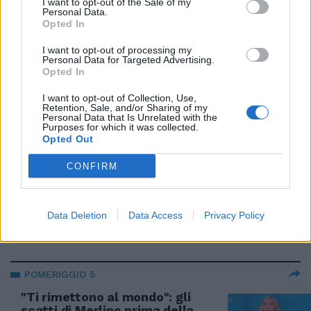
I want to opt-out of the Sale of my
fuoco
Personal Data.
Opted In
05/10/2023
I want to opt-out of processing my
Personal Data for Targeted Advertising.
MEDIASET
Opted In
Bomba di Dagospia su Myrta
I want to opt-out of Collection, Use,
Merlino: che fine fa Pomeriggio5
Retention, Sale, and/or Sharing of my
Personal Data that Is Unrelated with the
04/10/2023
Purposes for which it was collected.
Opted Out
POMERIGGIO 5
CONFIRM
"TAC alla Madonna": il servizio fa
infuriare tutti. Merlino nella
bufera
Data Deletion
Data Access
Privacy Policy
04/10/2023
POMERIGGIO 5
"Ti rimettono al mondo": gli
scatti di Merlino prima della