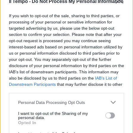
Il Tempo -
Do Not Process My Personal Information
10/10/2023
If you wish to opt-out of the sale, sharing to third parties, or
POMERIGGIO 5
processing of your personal or sensitive information for
targeted advertising by us, please use the below opt-out
Le Foche in collegamento,
section to confirm your selection. Please note that after your
Merlino non si tiene: società
opt-out request is processed you may continue seeing
impazzita
interest-based ads based on personal information utilized by
09/10/2023
us or personal information disclosed to third parties prior to
your opt-out. You may separately opt-out of the further
disclosure of your personal information by third parties on the
POMERIGGIO 5
IAB’s list of downstream participants. This information may
Mediaset "blinda" Merlino, la
also be disclosed by us to third parties on the
IAB’s List of
nota dopo le voci: "Ottimi
Downstream Participants
that may further disclose it to other
risultati"
third parties.
06/10/2023
Personal Data Processing Opt Outs
I want to opt-out of the Sharing of my
PRESTA È INFURIATO
personal data.
Opted In
Rissa social sul destino di Myrta
Merlino a Pomeriggio5: parole di