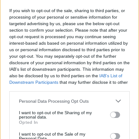
"A pacchia di leopardo" delizie
If you wish to opt-out of the sale, sharing to third parties, or
che ci tengono svegli
processing of your personal or sensitive information for
02/01/2022
targeted advertising by us, please use the below opt-out
section to confirm your selection. Please note that after your
opt-out request is processed you may continue seeing
NEANCHE GLI AMICI!
interest-based ads based on personal information utilized by
L'ultimo flop M5s è in libreria:
us or personal information disclosed to third parties prior to
quante copie hanno venduto i
your opt-out. You may separately opt-out of the further
"big". E Casalino se la ride
disclosure of your personal information by third parties on the
IAB’s list of downstream participants. This information may
22/12/2021
also be disclosed by us to third parties on the
IAB’s List of
Downstream Participants
that may further disclose it to other
third parties.
LIBRI
Francesco Giro "scrive" Roma
Personal Data Processing Opt Outs
per il sindaco di domani
I want to opt-out of the Sharing of my
18/04/2021
personal data.
Opted In
PROROMPENTE
I want to opt-out of the Sale of my
Personal Data.