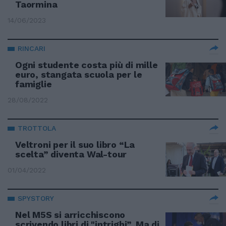
Taormina
14/06/2023
RINCARI
Ogni studente costa più di mille
euro, stangata scuola per le
famiglie
28/08/2022
TROTTOLA
Veltroni per il suo libro “La
scelta” diventa Wal-tour
01/04/2022
SPYSTORY
Nel M5S si arricchiscono
scrivendo libri di "intrighi”. Ma di