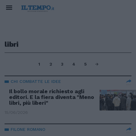
libri
1
2
3
4
5
CHI COMBATTE LE IDEE
Il bollo morale richiesto agli
editori. E la fiera diventa "Meno
libri, più liberi"
15/06/2026
FILONE ROMANO