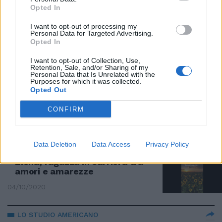
I consigli di lettura di Sonia Grey.
Opted In
Ma ai fan non interessano solo i
libri...
I want to opt-out of processing my
Personal Data for Targeted Advertising.
30/12/2020
Opted In
I want to opt-out of Collection, Use,
LIBRI
Retention, Sale, and/or Sharing of my
Personal Data that Is Unrelated with the
Purposes for which it was collected.
Il Premio Caravella a Sandro
Opted Out
Forte per il suo "Ordine nuovo
parla"
CONFIRM
20/10/2020
Data Deletion
Data Access
Privacy Policy
LIBRI
Elena, ragazza in carriera tra
amori e amarezze
04/10/2020
LO STUDIO AMERICANO