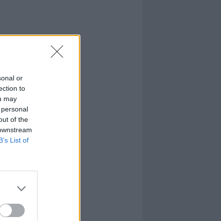
sonal or
ection to
ou may
 personal
out of the
 downstream
B’s List of