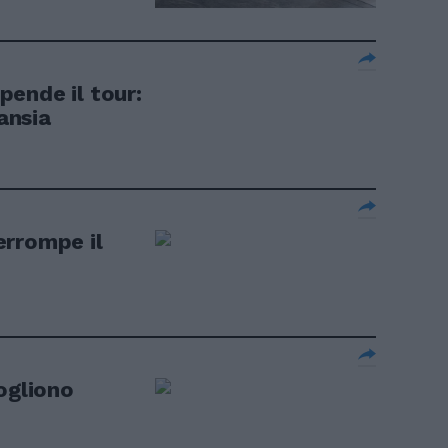
ende il tour:
 ansia
errompe il
ogliono