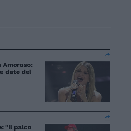
a Amoroso:
e date del
: "Il palco