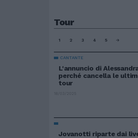
Tour
1
2
3
4
5
CANTANTE
L'annuncio di Alessandr
perché cancella le ultim
tour
18/03/2025
Jovanotti riparte dai live