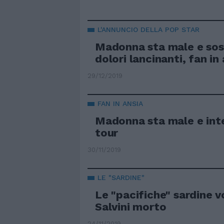
L'ANNUNCIO DELLA POP STAR
Madonna sta male e sosp
dolori lancinanti, fan in
29/12/2019
FAN IN ANSIA
Madonna sta male e int
tour
30/11/2019
LE "SARDINE"
Le "pacifiche" sardine v
Salvini morto
24/11/2019