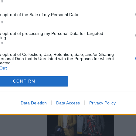
In
o opt-out of the Sale of my Personal Data.
In
to opt-out of processing my Personal Data for Targeted
no a Milano,
ing.
l Sixty tour a
In
o opt-out of Collection, Use, Retention, Sale, and/or Sharing
ersonal Data that Is Unrelated with the Purposes for which it
lected.
Out
CONFIRM
ne nere e
Data Deletion
Data Access
Privacy Policy
s costretti a