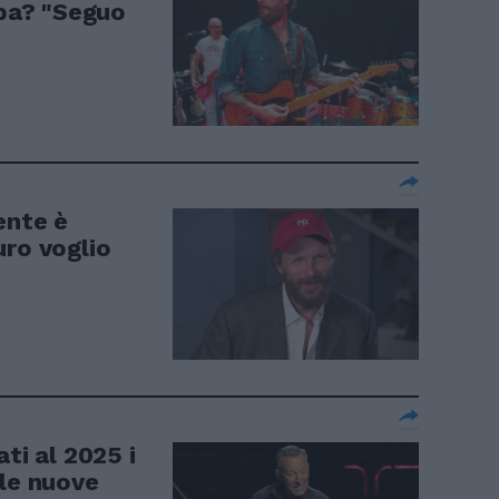
apa? "Seguo
ente è
uro voglio
ti al 2025 i
 le nuove