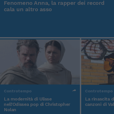
Fenomeno Anna, la rapper dei record
cala un altro asso
Controtempo
Controtempo
La modernità di Ulisse
La rinascita 
nell'Odissea pop di Christopher
canzoni di Va
Nolan