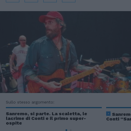
Sullo stesso argomento:
Sanremo, si parte. La scaletta, le
Sanremo
lacrime di Conti e il primo super-
Conti “Sa
ospite