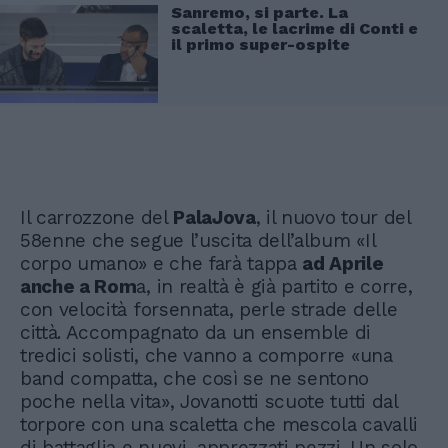
Sanremo, si parte. La
scaletta, le lacrime di Conti e
il primo super-ospite
Il carrozzone del
PalaJova
, il nuovo tour del
58enne che segue l’uscita dell’album «Il
corpo umano» e che farà tappa
ad Aprile
anche a Rom
a, in realtà è già partito e corre,
con velocità forsennata, perle strade delle
città. Accompagnato da un ensemble di
tredici solisti, che vanno a comporre «una
band compatta, che così se ne sentono
poche nella vita», Jovanotti scuote tutti dal
torpore con una scaletta che mescola cavalli
di battaglia e nuovi, apprezzati pezzi. Un solo