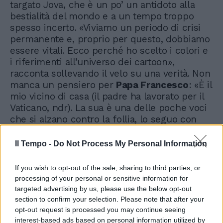
targato Jova, che è un po’ un antidoto alla
bestialità del mondo e a un tempo troppo
spesso incerto. «Viviamo un periodo di crisi
permanente e, proprio per questo, dobbiamo
essere vitali. Ecco perché ho scelto i colori e
i riferimenti all’universo dei cartoon»,
racconta sollevando il velo su una verità. Non
manca un pensiero per
Papa Francesco
: «È il
mio vicino di casa (il padre ha lavorato per il
Vaticano, ndr). La sua è una delle poche voci
che si alzano contro la follia, lo seguo con
apprensione. Come tutti», aggiunge
sorridendo. L’incendio scoppiato, di note e
Il Tempo -
Do Not Process My Personal Information
colori, sarà difficile da spegnere.
If you wish to opt-out of the sale, sharing to third parties, or
processing of your personal or sensitive information for
targeted advertising by us, please use the below opt-out
section to confirm your selection. Please note that after your
opt-out request is processed you may continue seeing
interest-based ads based on personal information utilized by